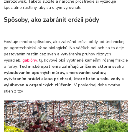
zmrozowisk. Takéto zložité a náročné prostredie si vyžaduje
špeciálne rastliny, aby sa s tým vyrovnali.
Spôsoby, ako zabrániť erózii pôdy
Existuje mnoho spôsobov, ako zabrániť erózii pôdy, od technickej
po agrotechnickú až po biologickú. Na väčších poliach sa to deje
pestovaním rastlín cez svah a vytváraním pruhov rôznych
výsadieb.
gabióny
, t.j. kovové oká vyplnené kameňmi rôznej frakcie
a farby.
Technické opatrenia zahŕňajú zníženie sklonu svahu
vybudovaním oporných múrov, smerovaním svahov,
vytváraním hrádzí alebo priehrad, ktoré bránia toku vody a
vylúhovania organických zlúčenín.
V poslednej dobe tvorba
stien z tzv