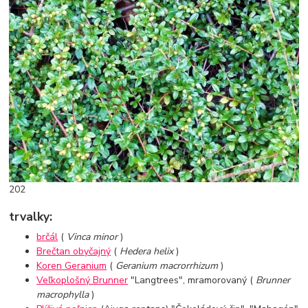
202
trvalky:
brčál
(
Vinca minor
)
Brečtan obyčajný
(
Hedera helix
)
Koren Geranium
(
Geranium macrorrhizum
)
Veľkoplošný Brunner
"Langtrees", mramorovaný (
Brunner
macrophylla
)