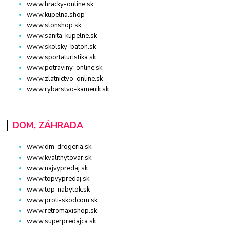
www.hracky-online.sk
www.kupelna.shop
www.stonshop.sk
www.sanita-kupelne.sk
www.skolsky-batoh.sk
www.sportaturistika.sk
www.potraviny-online.sk
www.zlatnictvo-online.sk
www.rybarstvo-kamenik.sk
DOM, ZÁHRADA
www.dm-drogeria.sk
www.kvalitnytovar.sk
www.najvypredaj.sk
www.topvypredaj.sk
www.top-nabytok.sk
www.proti-skodcom.sk
www.retromaxishop.sk
www.superpredajca.sk