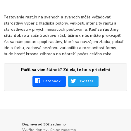
Pestovanie rastlín na svahoch a svahoch môže vyžadovať
starostlivý výber z hľadiska polohy, veľkosti, intenzity rastu a
starostlivosti v prvých mesiacoch pestovania.
Keď sa rastliny
cítia dobre a začnú zdravo rásť, účinok nás môže prekvapiť.
Ak sa nám podarí spojiť rastliny, ktoré sa navzájom zladia, pokiaľ
ide o farbu, zachová sezónnu variabilitu a rozmanitosť formy,
bude hostiť krásna záhrada na nábreží. počas celého roka.
Páčil sa vám článok? Zdieľajte ho s priateľmi
Facebook
Twitter
Doprava od 30€ zadarmo
Využite dopravu úplne zadarmo