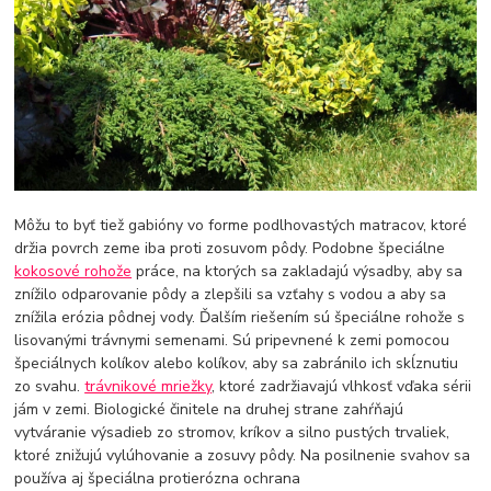
Môžu to byť tiež gabióny vo forme podlhovastých matracov, ktoré
držia povrch zeme iba proti zosuvom pôdy. Podobne špeciálne
kokosové rohože
práce, na ktorých sa zakladajú výsadby, aby sa
znížilo odparovanie pôdy a zlepšili sa vzťahy s vodou a aby sa
znížila erózia pôdnej vody. Ďalším riešením sú špeciálne rohože s
lisovanými trávnymi semenami. Sú pripevnené k zemi pomocou
špeciálnych kolíkov alebo kolíkov, aby sa zabránilo ich skĺznutiu
zo svahu.
trávnikové mriežky
, ktoré zadržiavajú vlhkosť vďaka sérii
jám v zemi. Biologické činitele na druhej strane zahŕňajú
vytváranie výsadieb zo stromov, kríkov a silno pustých trvaliek,
ktoré znižujú vylúhovanie a zosuvy pôdy. Na posilnenie svahov sa
používa aj špeciálna protierózna ochrana