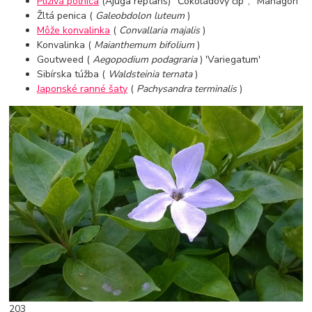
Plíživá poľnica
(Ajuga reptans) "Čokoládový čip", "Mahagón"
Žltá penica (
Galeobdolon luteum
)
Môže konvalinka
(
Convallaria majalis
)
Konvalinka (
Maianthemum bifolium
)
Goutweed (
Aegopodium podagraria
) 'Variegatum'
Sibírska túžba (
Waldsteinia ternata
)
Japonské ranné šaty
(
Pachysandra terminalis
)
203