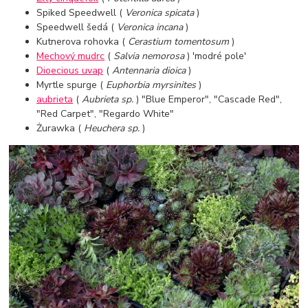
Spiked Speedwell (
Veronica spicata
)
Speedwell šedá (
Veronica incana
)
Kutnerova rohovka (
Cerastium tomentosum
)
Mechový mudrc
(
Salvia nemorosa
) 'modré pole'
Dioecious uvap
(
Antennaria dioica
)
Myrtle spurge (
Euphorbia myrsinites
)
aubrieta
(
Aubrieta sp.
) "Blue Emperor", "Cascade Red",
"Red Carpet", "Regardo White"
Żurawka (
Heuchera sp.
)