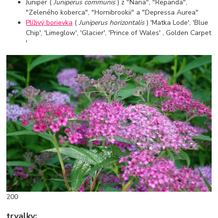
Juniper (
Juniperus communis
) z "Nana", "Repanda",
"Zeleného koberca", "Hornibrookii" a "Depressa Aurea"
Plíživý borievka
(
Juniperus horizontalis
) 'Matka Lode', 'Blue
Chip', 'Limeglow', 'Glacier', 'Prince of Wales' , Golden Carpet
'
200
trvalky: