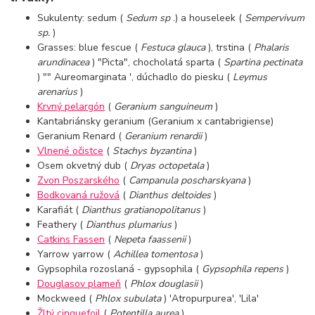
Sukulenty: sedum (
Sedum sp
.) a houseleek (
Sempervivum
sp.
)
Grasses: blue fescue (
Festuca glauca
), trstina (
Phalaris
arundinacea
) "Picta", chocholatá sparta (
Spartina pectinata
) "" Aureomarginata ', dúchadlo do piesku (
Leymus
arenarius
)
Krvný pelargón
(
Geranium sanguineum
)
Kantabriánsky geranium (Geranium x cantabrigiense)
Geranium Renard (
Geranium renardii
)
Vlnené očistce
(
Stachys byzantina
)
Osem okvetný dub (
Dryas octopetala
)
Zvon Poszarského
(
Campanula poscharskyana
)
Bodkovaná ružová
(
Dianthus deltoides
)
Karafiát (
Dianthus gratianopolitanus
)
Feathery (
Dianthus plumarius
)
Catkins Fassen
(
Nepeta faassenii
)
Yarrow yarrow (
Achillea tomentosa
)
Gypsophila rozoslaná - gypsophila (
Gypsophila repens
)
Douglasov plameň
(
Phlox douglasii
)
Mockweed (
Phlox subulata
) 'Atropurpurea', 'Lila'
Žltý cinquefoil
(
Potentilla aurea
)