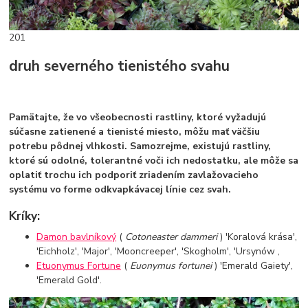
201
druh severného tienistého svahu
Pamätajte, že vo všeobecnosti rastliny, ktoré vyžadujú
súčasne zatienené a tienisté miesto, môžu mať väčšiu
potrebu pôdnej vlhkosti. Samozrejme, existujú rastliny,
ktoré sú odolné, tolerantné voči ich nedostatku, ale môže sa
oplatiť trochu ich podporiť zriadením zavlažovacieho
systému vo forme odkvapkávacej línie cez svah.
Kríky:
Damon bavlníkový
(
Cotoneaster dammeri
) 'Koralová krása',
'Eichholz', 'Major', 'Mooncreeper', 'Skogholm', 'Ursynów ,
Etuonymus Fortune
(
Euonymus fortunei
) 'Emerald Gaiety',
'Emerald Gold'.