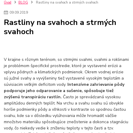
nakupovanie na firmu bez dph
szco nakup bez dph
doplnky
Úvod
BLOG
Rastliny na svahoch a strmých svahoch
doplnky do domácnosti
svietidlá
osvetlenie
hodiny
09
.
09
.
2019
zlaté doplnky
Vodovodné batérie pod okno
Vodovodné batérie
Rastliny na svahoch a strmých
Drezové batérie
Umyvadlové batérie
Kuchynské batérie
svahoch
Drez so zásuvko
Drezy
Kuchynské drezy
Plyšové koberce
Kúpeľnové koberce
Behúne
pvc
linoleu
kúpelnové podložky
koberce do izby
umelá tráva
koberce do chodby
Jesenné trendy 2018
Dizajn interiériu
Doplnky do domácnosti
čalúnená textília
Poťahové látky
Poťahové látky na nábytok
V krajine s rôznym terénom, so strmými svahmi, svahmi a roklinami
Provence
Usporiadanie obývacej izby
Nábytok
Boxy a obedáre
je problémom špecifické prostredie, ktoré je vystavené erózii a
vplyvu pôdnych a klimatických podmienok. Okrem vodnej erózie
sú južné svahy a vyvýšeniny tiež vystavené vysokým teplotám a
súvisiacim veľkým deficitom vody.
Intenzívne zahrievanie pôdy
podporuje jeho odparovanie a sušenie, spôsobuje tiež
zvýšenú transpiráciu rastlín.
Často je sprevádzaná vysokou
amplitúdou denných teplôt. Na vrchu a svahu svahu sú obvykle
horšie podmienky pôdy a vlhkosti v kontraste so spodnou časťou
svahu, kde sa v dôsledku vylúhovania môže hromadiť väčšie
množstvo materiálu spôsobujúce znečistenie a dokonca stagnáciu
vody, čo niekedy vedie k zníženiu teploty v tejto časti a tzv.