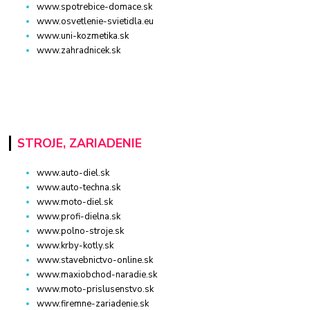
www.spotrebice-domace.sk
www.osvetlenie-svietidla.eu
www.uni-kozmetika.sk
www.zahradnicek.sk
STROJE, ZARIADENIE
www.auto-diel.sk
www.auto-techna.sk
www.moto-diel.sk
www.profi-dielna.sk
www.polno-stroje.sk
www.krby-kotly.sk
www.stavebnictvo-online.sk
www.maxiobchod-naradie.sk
www.moto-prislusenstvo.sk
www.firemne-zariadenie.sk