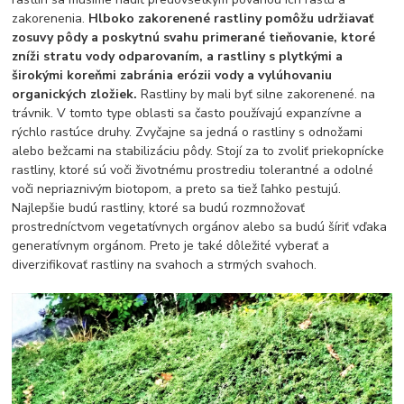
zakorenenia.
Hlboko zakorenené rastliny pomôžu udržiavať
zosuvy pôdy a poskytnú svahu primerané tieňovanie, ktoré
zníži stratu vody odparovaním, a rastliny s plytkými a
širokými koreňmi zabránia erózii vody a vylúhovaniu
organických zložiek.
Rastliny by mali byť silne zakorenené. na
trávnik. V tomto type oblasti sa často používajú expanzívne a
rýchlo rastúce druhy. Zvyčajne sa jedná o rastliny s odnožami
alebo bežcami na stabilizáciu pôdy. Stojí za to zvoliť priekopnícke
rastliny, ktoré sú voči životnému prostrediu tolerantné a odolné
voči nepriaznivým biotopom, a preto sa tiež ľahko pestujú.
Najlepšie budú rastliny, ktoré sa budú rozmnožovať
prostredníctvom vegetatívnych orgánov alebo sa budú šíriť vďaka
generatívnym orgánom. Preto je také dôležité vyberať a
diverzifikovať rastliny na svahoch a strmých svahoch.