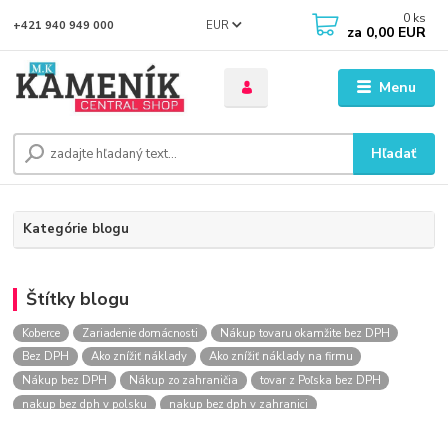
0
ks
EUR
+421 940 949 000
za
0,00 EUR
Menu
Hľadať
Kategórie blogu
Štítky blogu
Koberce
Zariadenie domácnosti
Nákup tovaru okamžite bez DPH
Bez DPH
Ako znížiť náklady
Ako znížiť náklady na firmu
Nákup bez DPH
Nákup zo zahraničia
tovar z Poľska bez DPH
nakup bez dph v polsku
nakup bez dph v zahranici
nakup bez dph zo zahranicia
nákup bez dph
nákup bez dph v eu