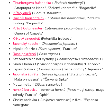
Thunbergova čučoriedka
(
Berberis thunbergii
)
"Atropurpurea Nana", "Zelený koberec" a "Bagatelle"
Plíživý drieň
(
Cornus stolonifer
)
Bavlník horizontálny
(
Cotoneaster horizontalis
) 'Streib's
Finding', 'Perpusilla'
Plíživý Cotoneaster
(
Cotoneaster procumbens
) odroda
"Queen of Carpets"
Kríkový cinquefoil
(Potentilla fruticosa)
Japonský kdoule
(
Chaenomeles japonica
)
Alpské ríbezle (
Ribes alpinum
) 'Pumilum'
Rose pokrčená
(
Rosa rugosa
)
Szczodrzeniec bol vyslaný (
Chamaecytisus ratisbonensis
)
Sneh Chenault (Symphoricarpos x chenaultii) "Hancock"
Trpasličí slivka (
Prunus pumila
) rôzne odrody "Depressa"
Japonská špirála
(
Spiraea japonica
) "Zlatá princezná",
"Malá princezná" a "Červená šípka"
Metla metla (
Citisus scoparius
)
horské borovica
- borovica horská (Pinus mugi subsp. mugo)
odrody 'Pumilio', 'Ophir'
Čínsky borievka (
Juniperus chinensis
) z filmu "Expansa
Variegata"