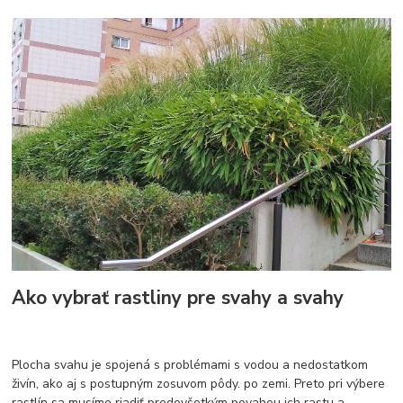
Ako vybrať rastliny pre svahy a svahy
Plocha svahu je spojená s problémami s vodou a nedostatkom
živín, ako aj s postupným zosuvom pôdy. po zemi. Preto pri výbere
rastlín sa musíme riadiť predovšetkým povahou ich rastu a