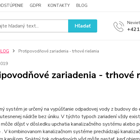
ODSTÚPENIE
GDPR
KONTAKTY
BLOG
Neviet
Hľadať
+421
BLOG
Protipovodňové zariadenia - trhové riešenia
2019
ipovodňové zariadenia - trhové r
ný systém je určený na vypúšťanie odpadovej vody z budovy do e
utesnenej nádrže bez úniku. V týchto typoch zariadení vždy exis
môže dôjsť v dôsledku upchatia kanalizačného systému alebo po
e
. V kombinovanom kanalizačnom systéme prechádzajú kanalizačn
m kanálom. Spätný tok odpadových vôd môže nastať, keď objem 