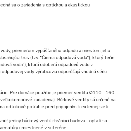
 jedná sa o zariadenia s optickou a akustickou
j vody, priemerom vypúšťaného odpadu a miestom jeho
bsahujúci trus (tzv. "Čierna odpadová voda"), ktorý tečie
padová voda"), ktorá odoberá odpadovú vodu z
ej odpadovej vody výrobcovia odporúčajú vhodnú sériu
zácie. Pre domáce použitie je priemer ventilu Ø110 - 160
 veľkokomorové zariadenia). Búrkové ventily sú určené na
a odtokové potrubie pred pripojením k externej sieti.
ť jediný búrkový ventil chrániaci budovu - oplatí sa
 armatúry umiestnené v suteréne.