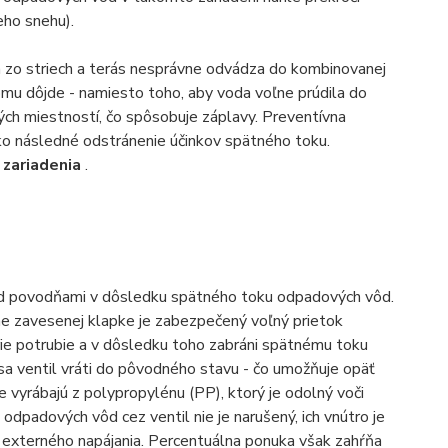
eho snehu).
a zo striech a terás nesprávne odvádza do kombinovanej
tomu dôjde - namiesto toho, aby voda voľne prúdila do
ných miestností, čo spôsobuje záplavy. Preventívna
ako následné odstránenie účinkov spätného toku.
 zariadenia
.
pred povodňami v dôsledku spätného toku odpadových vôd.
ľne zavesenej klapke je zabezpečený voľný prietok
ie potrubie a v dôsledku toho zabráni spätnému toku
 sa ventil vráti do pôvodného stavu - čo umožňuje opäť
e vyrábajú z polypropylénu (PP), ktorý je odolný voči
dpadových vôd cez ventil nie je narušený, ich vnútro je
y externého napájania. Percentuálna ponuka však zahŕňa