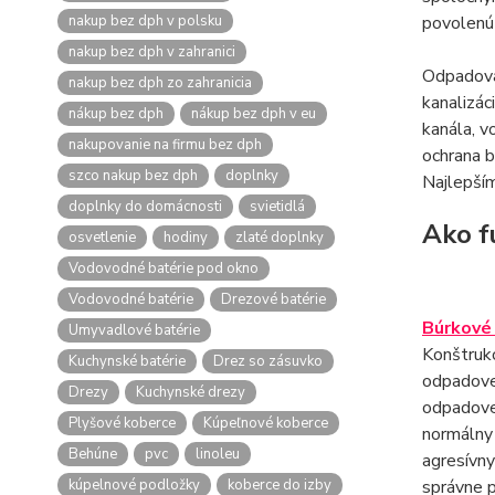
nakup bez dph v polsku
povolenú 
nakup bez dph v zahranici
Odpadová 
nakup bez dph zo zahranicia
kanalizác
nákup bez dph
nákup bez dph v eu
kanála, v
nakupovanie na firmu bez dph
ochrana b
szco nakup bez dph
doplnky
Najlepším
doplnky do domácnosti
svietidlá
Ako f
osvetlenie
hodiny
zlaté doplnky
Vodovodné batérie pod okno
Vodovodné batérie
Drezové batérie
Búrkové 
Umyvadlové batérie
Konštrukc
Kuchynské batérie
Drez so zásuvko
odpadove
Drezy
Kuchynské drezy
odpadovej
Plyšové koberce
Kúpeľnové koberce
normálny 
Behúne
pvc
linoleu
agresívny
kúpelnové podložky
koberce do izby
správne p