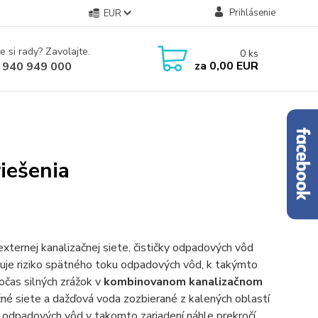
Prihlásenie
EUR
e si rady? Zavolajte.
0
ks
za
0,00 EUR
 940 949 000
iešenia
xternej kanalizačnej siete, čističky odpadových vôd
tuje riziko spätného toku odpadových vôd, k takýmto
čas silných zrážok v
kombinovanom kanalizačnom
é siete a dažďová voda zozbierané z kalených oblastí
odpadových vôd v takomto zariadení náhle prekročí