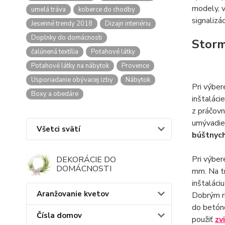
modely, v
umelá tráva
koberce do chodby
signalizác
Jesenné trendy 2018
Dizajn interiériu
Doplnky do domácnosti
Storm
čalúnená textília
Poťahové látky
Poťahové látky na nábytok
Provence
Usporiadanie obývacej izby
Nábytok
Pri výbe
Boxy a obedáre
inštaláci
z práčovn
umývadiel
Všetci svätí
búštnyc
Pri výber
DEKORÁCIE DO
DOMÁCNOSTI
mm. Na tr
inštaláci
Aranžovanie kvetov
Dobrým ri
do betóno
Čísla domov
použiť
zv