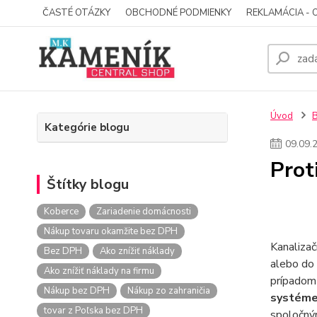
ČASTÉ OTÁZKY
OBCHODNÉ PODMIENKY
REKLAMÁCIA - 
Úvod
Kategórie blogu
09
.
09
.
Prot
Štítky blogu
Koberce
Zariadenie domácnosti
Nákup tovaru okamžite bez DPH
Kanalizač
Bez DPH
Ako znížiť náklady
alebo do 
Ako znížiť náklady na firmu
prípadom 
Nákup bez DPH
Nákup zo zahraničia
systém
tovar z Poľska bez DPH
spoločný