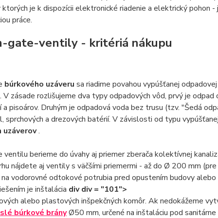
 ktorých je k dispozícii elektronické riadenie a elektrický pohon -
iou práce.
-gate-ventily - kritériá nákupu
re
búrkového uzáveru
sa riadime povahou vypúšťanej odpadove
e. V zásade rozlišujeme dva typy odpadových vôd, prvý je odpad o
í a pisoárov. Druhým je odpadová voda bez trusu (tzv. "Šedá od
, sprchových a drezových batérií. V závislosti od typu vypúšťan
h uzáverov
.
e ventilu berieme do úvahy aj priemer zberača kolektívnej kanali
hu nájdete aj ventily s väčšími priemermi - až do Ø 200 mm (pre
u na vodorovné odtokové potrubia pred opustením budovy alebo n
ešením je inštalácia
div div = "101">
vých alebo plastových inšpekčných komôr. Ak nedokážeme vytvori
islé búrkové brány
Ø50 mm, určené na inštaláciu pod sanitárne