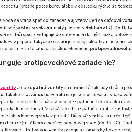
kapacitu (presne počas búrky alebo v dôsledku rýchlo sa topiac
voda sa vracia späť do zariadenia aj vtedy, keď sa dažďová vod
ie (malý pokles kolektora, malý priemer kolektora atď.). Keď k 
oda sa tlačí späť a vstupuje do suterénu a do iných nízko polože
udovy v prípade takýchto situácií je menej nákladným riešením 
 riešením v tejto situácii je nákup vhodného
protipovodňového
unguje protipovodňové zariadenie?
ventily
alebo
spätné ventily
sú navrhnuté tak, aby chránili 
ia takého uzatváracieho ventilu nie je komplikovaná - vďaka vo
j vody smerom do kanála. V prípade spätného toku klapka uzavr
 vody do miestností. V situácii, keď sa spätné potrubie zastaví,
prietok odpadovej vody v potrubí. Búrkové ventily sa najčastejši
m chemickým látkam a horúcej odpadovej vode (do 95 ° C). Prúd o
rofilované. Uzatváracie ventily pracujú automaticky bez potreb