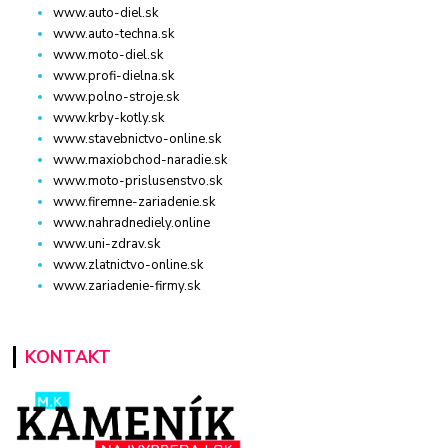
www.auto-diel.sk
www.auto-techna.sk
www.moto-diel.sk
www.profi-dielna.sk
www.polno-stroje.sk
www.krby-kotly.sk
www.stavebnictvo-online.sk
www.maxiobchod-naradie.sk
www.moto-prislusenstvo.sk
www.firemne-zariadenie.sk
www.nahradnediely.online
www.uni-zdrav.sk
www.zlatnictvo-online.sk
www.zariadenie-firmy.sk
KONTAKT