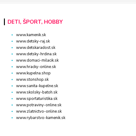
DETI, ŠPORT, HOBBY
www.kamenik.sk
www.detsky-raj.sk
www.detskaradost.sk
www.detsky-hrdina.sk
www.domaci-milacik.sk
www.hracky-online.sk
www.kupelna.shop
www.stonshop.sk
www.sanita-kupelne.sk
www.skolsky-batoh.sk
www.sportaturistika.sk
www.potraviny-online.sk
www.zlatnictvo-online.sk
www.rybarstvo-kamenik.sk