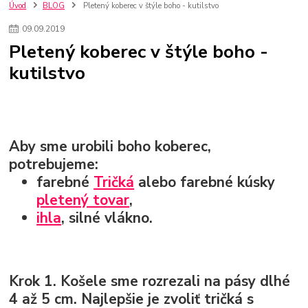
nakupovanie na firmu bez dph
szco nakup bez dph
doplnky
Úvod
BLOG
Pletený koberec v štýle boho - kutilstvo
doplnky do domácnosti
svietidlá
osvetlenie
hodiny
09
.
09
.
2019
zlaté doplnky
Vodovodné batérie pod okno
Vodovodné batérie
Pletený koberec v štýle boho -
Drezové batérie
Umyvadlové batérie
Kuchynské batérie
kutilstvo
Drez so zásuvko
Drezy
Kuchynské drezy
Plyšové koberce
Kúpeľnové koberce
Behúne
pvc
linoleu
kúpelnové podložky
koberce do izby
umelá tráva
koberce do chodby
Jesenné trendy 2018
Dizajn interiériu
Doplnky do domácnosti
čalúnená textília
Poťahové látky
Poťahové látky na nábytok
Aby sme urobili boho koberec,
Provence
Usporiadanie obývacej izby
Nábytok
Boxy a obedáre
potrebujeme:
farebné
Tričká
alebo farebné kúsky
pletený tovar
,
ihla
, silné vlákno.
Krok 1.
Košele sme rozrezali na pásy dlhé
4 až 5 cm. Najlepšie je zvoliť tričká s