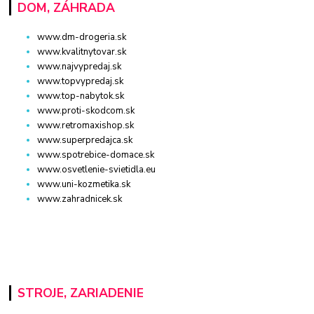
DOM, ZÁHRADA
www.dm-drogeria.sk
www.kvalitnytovar.sk
www.najvypredaj.sk
www.topvypredaj.sk
www.top-nabytok.sk
www.proti-skodcom.sk
www.retromaxishop.sk
www.superpredajca.sk
www.spotrebice-domace.sk
www.osvetlenie-svietidla.eu
www.uni-kozmetika.sk
www.zahradnicek.sk
STROJE, ZARIADENIE