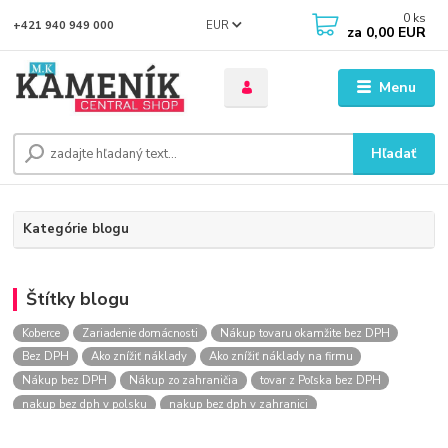
0
ks
EUR
+421 940 949 000
za
0,00 EUR
Menu
Hľadať
Kategórie blogu
Štítky blogu
Koberce
Zariadenie domácnosti
Nákup tovaru okamžite bez DPH
Bez DPH
Ako znížiť náklady
Ako znížiť náklady na firmu
Nákup bez DPH
Nákup zo zahraničia
tovar z Poľska bez DPH
nakup bez dph v polsku
nakup bez dph v zahranici
nakup bez dph zo zahranicia
nákup bez dph
nákup bez dph v eu