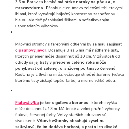
3,5 m. Borovica horská
má nízke nároky na pôdu a je
mrazuvzdorná
. Pôsobí nielen tmavo zelenými trblietavými
ihlami, ktoré vytvárajú báječný kontrast so zasneženou
bielou, ale tiež pôsobivými šiškami a sofistikovaným
usporiadaním výhonkov.
Milovníci stromov s farebnými odtieňmi by sa mali zaujímať
o
palmový javor
. Dosahuje 3 až 5 ma má nádherné listy,
ktorých priemer môže dosiahnuť až 10 cm. V závislosti od
odrody sa jej
listy v priebehu celého roka môžu
pohybovať od zelenej, oranžovej po tmavo červenú
.
Rastlina je citlivá na mráz, vyžaduje slnečné žiarenie (vďaka
ktorému listy získajú lepšiu farbu) a mierne vlhkú pôdu.
Fialová vŕba
je ker s guľovou korunou
, ktorého výška
môže dosiahnuť až 3 m. Má tenké a veľmi pružné výhonky
fialovej červenej farby. Vetvy starších odrezkov sú
sivozelené.
Vŕbové výhonky obsahujú kyselinu
salicylovú, čo im dodáva horkosť, a preto ich divoké