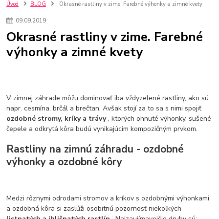
nakupovanie na firmu bez dph
szco nakup bez dph
doplnky
Úvod
BLOG
Okrasné rastliny v zime. Farebné výhonky a zimné kvety
doplnky do domácnosti
svietidlá
osvetlenie
hodiny
09
.
09
.
2019
zlaté doplnky
Vodovodné batérie pod okno
Vodovodné batérie
Okrasné rastliny v zime. Farebné
Drezové batérie
Umyvadlové batérie
Kuchynské batérie
výhonky a zimné kvety
Drez so zásuvko
Drezy
Kuchynské drezy
Plyšové koberce
Kúpeľnové koberce
Behúne
pvc
linoleu
kúpelnové podložky
koberce do izby
umelá tráva
koberce do chodby
Jesenné trendy 2018
Dizajn interiériu
Doplnky do domácnosti
čalúnená textília
Poťahové látky
Poťahové látky na nábytok
V zimnej záhrade môžu dominovať iba vždyzelené rastliny, ako sú
Provence
Usporiadanie obývacej izby
Nábytok
Boxy a obedáre
napr. cesmína, brčál a brečtan. Avšak stojí za to sa s nimi spojiť
ozdobné stromy, kríky a trávy
, ktorých ohnuté výhonky, sušené
čepele a odkrytá kôra budú vynikajúcim kompozičným prvkom.
Rastliny na zimnú záhradu - ozdobné
výhonky a ozdobné kôry
Medzi rôznymi odrodami stromov a kríkov s ozdobnými výhonkami
a ozdobná kôra si zaslúži osobitnú pozornosť niekoľkých
listnatých a ihličnatých rastlín
. Najzaujímavejšie druhy sú: