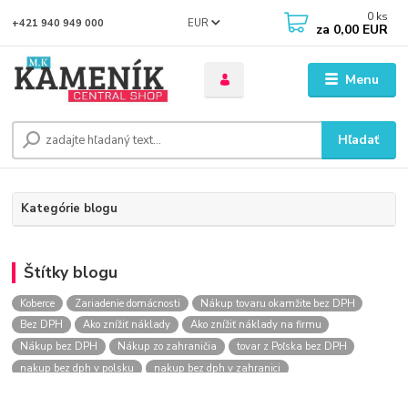
0
ks
EUR
+421 940 949 000
za
0,00 EUR
Menu
Hľadať
Kategórie blogu
Štítky blogu
Koberce
Zariadenie domácnosti
Nákup tovaru okamžite bez DPH
Bez DPH
Ako znížiť náklady
Ako znížiť náklady na firmu
Nákup bez DPH
Nákup zo zahraničia
tovar z Poľska bez DPH
nakup bez dph v polsku
nakup bez dph v zahranici
nakup bez dph zo zahranicia
nákup bez dph
nákup bez dph v eu