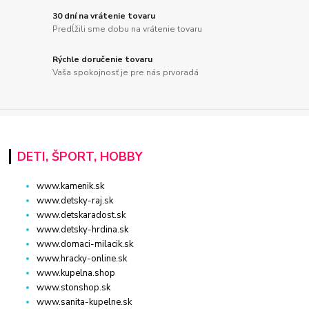
30 dní na vrátenie tovaru
Predĺžili sme dobu na vrátenie tovaru
Rýchle doručenie tovaru
Vaša spokojnosť je pre nás prvoradá
DETI, ŠPORT, HOBBY
www.kamenik.sk
www.detsky-raj.sk
www.detskaradost.sk
www.detsky-hrdina.sk
www.domaci-milacik.sk
www.hracky-online.sk
www.kupelna.shop
www.stonshop.sk
www.sanita-kupelne.sk