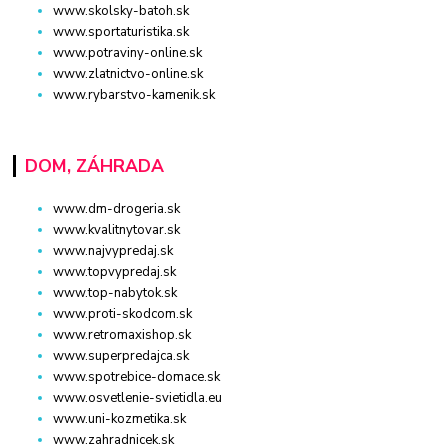
www.skolsky-batoh.sk
www.sportaturistika.sk
www.potraviny-online.sk
www.zlatnictvo-online.sk
www.rybarstvo-kamenik.sk
DOM, ZÁHRADA
www.dm-drogeria.sk
www.kvalitnytovar.sk
www.najvypredaj.sk
www.topvypredaj.sk
www.top-nabytok.sk
www.proti-skodcom.sk
www.retromaxishop.sk
www.superpredajca.sk
www.spotrebice-domace.sk
www.osvetlenie-svietidla.eu
www.uni-kozmetika.sk
www.zahradnicek.sk