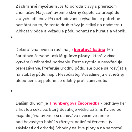
Záchranné mycélium
. Je to odroda trávy s prierezom
chumáčov. Na jeseň av zime škvrny čepele zafarbujú do
zlatých odtieňov. Pri rozhodovaní o výsadbe je potrebné
pamätať na to, že tento druh trávy je citlivý na nadmernú
vlhkosť v pôde a vyžaduje pôdu bohatú na humus a vápnik.
Dekoratívna ovocná rastlina je
koralová kalina
. Má
šarlátovo červené
lesklé guľové plody
, ktoré v zime
vytvárajú záhradné podnebie. Rastie rýchlo a nevyžaduje
prerezávanie. Preferuje úrodnú pôdu, ale bude sa rozvíjať aj
na slabšej pôde, napr. Piesočnatej. Vysadíme ju v slnečnej
alebo tienistej polohe. Je odolný proti zamrznutiu.
Ďalším druhom je
Thunbergova čučoriedka
- pichľavý ker
s hustou sekciou, ktorý dosahuje výšku až 2 m. Kvitne od
mája do júna av zime si uchováva ovocie vo forme
podlhovastých bobúľ s rôznymi odtieňmi červenej (v
závislosti od odrody). Vhodný na živé ploty a na samotnú