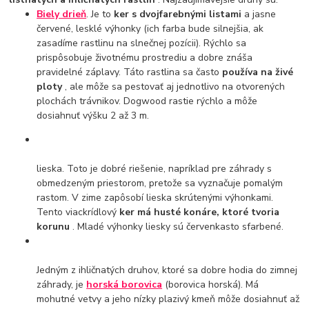
Biely drieň
. Je to
ker s dvojfarebnými listami
a jasne
červené, lesklé výhonky (ich farba bude silnejšia, ak
zasadíme rastlinu na slnečnej pozícii). Rýchlo sa
prispôsobuje životnému prostrediu a dobre znáša
pravidelné záplavy. Táto rastlina sa často
používa na živé
ploty
, ale môže sa pestovať aj jednotlivo na otvorených
plochách trávnikov. Dogwood rastie rýchlo a môže
dosiahnuť výšku 2 až 3 m.
lieska. Toto je dobré riešenie, napríklad pre záhrady s
obmedzeným priestorom, pretože sa vyznačuje pomalým
rastom. V zime zapôsobí lieska skrútenými výhonkami.
Tento viackrídlový
ker má husté konáre, ktoré tvoria
korunu
. Mladé výhonky liesky sú červenkasto sfarbené.
Jedným z ihličnatých druhov, ktoré sa dobre hodia do zimnej
záhrady, je
horská borovica
(borovica horská). Má
mohutné vetvy a jeho nízky plazivý kmeň môže dosiahnuť až