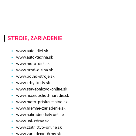
STROJE, ZARIADENIE
www.auto-diel.sk
www.auto-techna.sk
www.moto-diel.sk
www.profi-dielna.sk
www.polno-stroje.sk
www.krby-kotly.sk
www.stavebnictvo-online.sk
www.maxiobchod-naradie.sk
www.moto-prislusenstvo.sk
www.firemne-zariadenie.sk
www.nahradnediely.online
www.uni-zdrav.sk
www.zlatnictvo-online.sk
www.zariadenie-firmy.sk