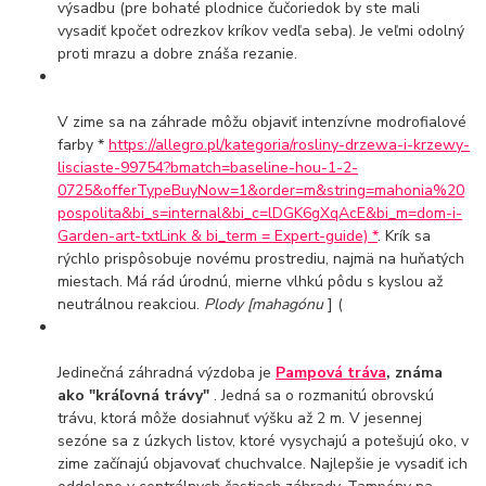
výsadbu (pre bohaté plodnice čučoriedok by ste mali
vysadiť kpočet odrezkov kríkov vedľa seba). Je veľmi odolný
proti mrazu a dobre znáša rezanie.
V zime sa na záhrade môžu objaviť intenzívne modrofialové
farby *
https://allegro.pl/kategoria/rosliny-drzewa-i-krzewy-
lisciaste-99754?bmatch=baseline-hou-1-2-
0725&offerTypeBuyNow=1&order=m&string=mahonia%20
pospolita&bi_s=internal&bi_c=lDGK6gXqAcE&bi_m=dom-i-
Garden-art-txtLink & bi_term = Expert-guide) *
. Krík sa
rýchlo prispôsobuje novému prostrediu, najmä na huňatých
miestach. Má rád úrodnú, mierne vlhkú pôdu s kyslou až
neutrálnou reakciou.
Plody [mahagónu
] (
Jedinečná záhradná výzdoba je
Pampová tráva
, známa
ako "kráľovná trávy"
. Jedná sa o rozmanitú obrovskú
trávu, ktorá môže dosiahnuť výšku až 2 m. V jesennej
sezóne sa z úzkych listov, ktoré vysychajú a potešujú oko, v
zime začínajú objavovať chuchvalce. Najlepšie je vysadiť ich