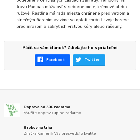
oddelene v centrálnych častiach záhrady. Tampóny na
trávu Pampas môžu byť strieborne biele, krémové alebo
ružové. Rastlina má rada miesta chránené pred vetrom a
slnečným žiarením av zime sa oplatí chrániť svoje korene
pred mrazom a zakryť ich vrstvou kôry alebo rašeliny.
Páčil sa vám článok? Zdieľajte ho s priateľmi
Facebook
Twitter
Doprava od 30€ zadarmo
Využite dopravu úplne zadarmo
8 rokov na trhu
Značka Kameník Vás presvedčí o kvalite