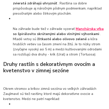
zvieratá zdráhajú uhryznúť
. Rastlina sa dobre
prispôsobuje aj náročným pôdnym podmienkam, napríklad
piesočnatým alebo štrkovým plochám.
Na záhrade bude tiež v záhrade vyzerať
Manchúrska vŕba
so špirálovito skrútenými alebo vlnitými výhonkami
.
Mladé vetvy sú
žltkasté alebo olivovo zelené
a kôra
hrubších vetiev sa časom zmení na žltú. Je to nízky strom
(zvyčajne vysoký asi 5 m) a medzi kultivovanými odrodami
sa rozlišujú dva druhy - krík (Ural) a strom (Tortuosa).
Druhy rastlín s dekoratívnym ovocím a
kvetenstvo v zimnej sezóne
Okrem stromov a kríkov zimná sezóna vo veľkých záhradách
Zaujímavé sú tiež rastliny, ktoré majú dekoratívne ovocie a
kvetenstvo. Medzi ne patrí napríklad: