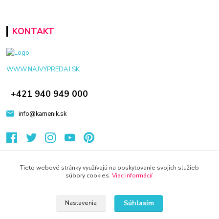
KONTAKT
WWW.NAJVYPREDAJ.SK
+421 940 949 000
info@kamenik.sk
Tieto webové stránky využívajú na poskytovanie svojich služieb
súbory cookies.
Viac informácií
.
© 2024 Všetky práva vyhradené KAMENIK.SK
Vytvorené na
Eshop-rychlo.sk
Súhlasím
Nastavenia