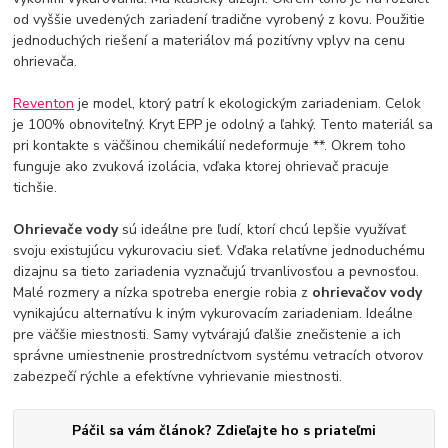
od vyššie uvedených zariadení tradične vyrobený z kovu. Použitie
jednoduchých riešení a materiálov má pozitívny vplyv na cenu
ohrievača.
Reventon
je model, ktorý patrí k ekologickým zariadeniam. Celok
je 100% obnoviteľný. Kryt EPP je odolný a ľahký. Tento materiál sa
pri kontakte s väčšinou chemikálií nedeformuje **. Okrem toho
funguje ako zvuková izolácia, vďaka ktorej ohrievač pracuje
tichšie.
Ohrievače vody
sú ideálne pre ľudí, ktorí chcú lepšie využívať
svoju existujúcu vykurovaciu sieť. Vďaka relatívne jednoduchému
dizajnu sa tieto zariadenia vyznačujú trvanlivosťou a pevnosťou.
Malé rozmery a nízka spotreba energie robia z
ohrievačov vody
vynikajúcu alternatívu k iným vykurovacím zariadeniam. Ideálne
pre väčšie miestnosti. Samy vytvárajú ďalšie znečistenie a ich
správne umiestnenie prostredníctvom systému vetracích otvorov
zabezpečí rýchle a efektívne vyhrievanie miestnosti.
Páčil sa vám článok? Zdieľajte ho s priateľmi