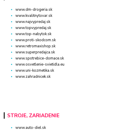
www.dm-drogeria.sk
www.kvalitnytovar.sk
www.najvypredaj.sk
www.topvypredaj.sk
www.top-nabytok.sk
www.proti-skodcom.sk
www.retromaxishop.sk
www.superpredajca.sk
www.spotrebice-domace.sk
www.osvetlenie-svietidla.eu
www.uni-kozmetika.sk
www.zahradnicek.sk
STROJE, ZARIADENIE
www.auto-diel.sk