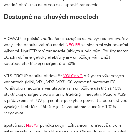
vhodné obrátiť sa na predajcu a upraviť zariadenie.
Dostupné na trhových modeloch
FLOWAIR je poľská značka špecializujúca sa na výrobu ohrievačov
vody. Jeho ponuka zahŕňa model
NEO FB
so siedmimi vykurovacími
výkonmi. Kryt EPP robí zariadenie ľahkým a odolným. Použitý motor
EC ich robí energeticky efektívnymi - umožňuje vám znížiť
spotrebu elektrickej energie až o 50%.
VTS GROUP ponúka ohrievače
VOLCANO
v štyroch výkonových
variantoch (MINI, VR1, VR2, VR3). Sú vybavené motorom EC.
Konštrukcia motora a ventilátora vám umožňuje ušetriť až 40%
elektrickej energie v porovnaní s tradičnými modelmi. Puzdro ABS
s prídavkom anti-UV pigmentov poskytuje pevnosť a odolnosť voči
vysokým teplotám. Dôležité je, že zariadenie je možné 100%
recyklovať.
Spoločnosť
NeoAir
ponúka svojim zákazníkom
ohrievač
s tromi
výkonmi vykurovania. Má klasický dizajn. Okrem toho je na rozdiel