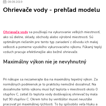
09
.
09
.
2019
zlaté doplnky
Vodovodné batérie pod okno
Vodovodné batérie
Ohrievače vody - prehľad modelu
Drezové batérie
Umyvadlové batérie
Kuchynské batérie
Drez so zásuvko
Drezy
Kuchynské drezy
Plyšové koberce
Kúpeľnové koberce
Behúne
pvc
linoleu
kúpelnové podložky
koberce do izby
umelá tráva
koberce do chodby
Ohrievače vody
sa používajú na vykurovanie veľkých miestností,
Jesenné trendy 2018
Dizajn interiériu
Doplnky do domácnosti
ako sú dielne, sklady, obchody alebo výrobné miestnosti. Sú
čalúnená textília
Poťahové látky
Poťahové látky na nábytok
optimálnym riešením pre tento typ zariadení z dôvodu ich malej
Provence
Usporiadanie obývacej izby
Nábytok
Boxy a obedáre
veľkosti a pomerne vysokého vykurovacieho výkonu. Fúkaný teplý
vzduch pracuje efektívnejšie ako bežné ohrievače.
Maximálny výkon nie je nevyhnutný
Pri nákupe sa nezamerajte iba na maximálny tepelný výkon. Za
normálnych podmienok je to prakticky nemožné dosiahnuť. Na
dosiahnutie tohto výkonu musí byť teplota v miestnosti okolo 0
stupňov C, zatiaľ čo teplota vody dodávajúcej ohrievač by mala
byť 90 stupňov C. Okrem toho by ventilátor musel neustále
pracovať pri maximálnej rýchlosti. To by spôsobilo veľa hluku a