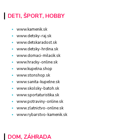
DETI, ŠPORT, HOBBY
www.kamenik.sk
www.detsky-raj.sk
www.detskaradost.sk
www.detsky-hrdina.sk
www.domaci-milacik.sk
www.hracky-online.sk
www.kupelna.shop
www.stonshop.sk
www.sanita-kupelne.sk
www.skolsky-batoh.sk
www.sportaturistika.sk
www.potraviny-online.sk
www.zlatnictvo-online.sk
www.rybarstvo-kamenik.sk
DOM, ZÁHRADA