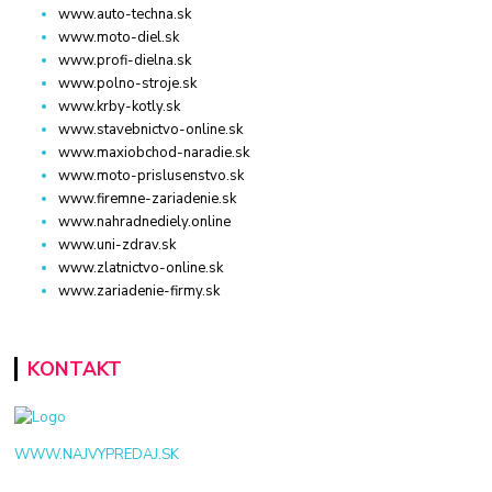
www.auto-techna.sk
www.moto-diel.sk
www.profi-dielna.sk
www.polno-stroje.sk
www.krby-kotly.sk
www.stavebnictvo-online.sk
www.maxiobchod-naradie.sk
www.moto-prislusenstvo.sk
www.firemne-zariadenie.sk
www.nahradnediely.online
www.uni-zdrav.sk
www.zlatnictvo-online.sk
www.zariadenie-firmy.sk
KONTAKT
WWW.NAJVYPREDAJ.SK