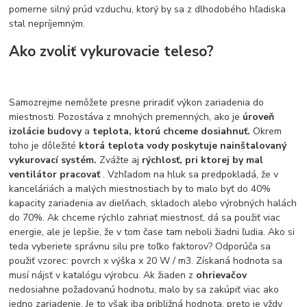
pomerne silný prúd vzduchu, ktorý by sa z dlhodobého hľadiska
stal nepríjemným.
Ako zvoliť vykurovacie teleso?
Samozrejme nemôžete presne priradiť výkon zariadenia do
miestnosti. Pozostáva z mnohých premenných, ako je
úroveň
izolácie budovy
a
teplota, ktorú chceme dosiahnuť.
Okrem
toho je dôležité
ktorá teplota vody poskytuje nainštalovaný
vykurovací systém.
Zvážte aj
rýchlosť, pri ktorej by mal
ventilátor pracovať
. Vzhľadom na hluk sa predpokladá, že v
kanceláriách a malých miestnostiach by to malo byť do 40%
kapacity zariadenia av dielňach, skladoch alebo výrobných halách
do 70%. Ak chceme rýchlo zahriať miestnosť, dá sa použiť viac
energie, ale je lepšie, že v tom čase tam neboli žiadni ľudia. Ako si
teda vyberiete správnu silu pre toľko faktorov? Odporúča sa
použiť vzorec: povrch x výška x 20 W / m3. Získaná hodnota sa
musí nájsť v katalógu výrobcu. Ak žiaden z
ohrievačov
nedosiahne požadovanú hodnotu, malo by sa zakúpiť viac ako
jedno zariadenie. Je to však iba približná hodnota, preto je vždy