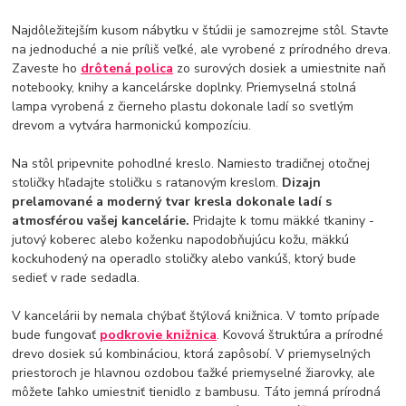
Najdôležitejším kusom nábytku v štúdii je samozrejme stôl. Stavte
na jednoduché a nie príliš veľké, ale vyrobené z prírodného dreva.
Zaveste ho
drôtená polica
zo surových dosiek a umiestnite naň
notebooky, knihy a kancelárske doplnky. Priemyselná stolná
lampa vyrobená z čierneho plastu dokonale ladí so svetlým
drevom a vytvára harmonickú kompozíciu.
Na stôl pripevnite pohodlné kreslo. Namiesto tradičnej otočnej
stoličky hľadajte stoličku s ratanovým kreslom.
Dizajn
prelamované a moderný tvar kresla dokonale ladí s
atmosférou vašej kancelárie.
Pridajte k tomu mäkké tkaniny -
jutový koberec alebo koženku napodobňujúcu kožu, mäkkú
kockuhodený na operadlo stoličky alebo vankúš, ktorý bude
sedieť v rade sedadla.
V kancelárii by nemala chýbať štýlová knižnica. V tomto prípade
bude fungovať
podkrovie knižnica
. Kovová štruktúra a prírodné
drevo dosiek sú kombináciou, ktorá zapôsobí. V priemyselných
priestoroch je hlavnou ozdobou ťažké priemyselné žiarovky, ale
môžete ľahko umiestniť tienidlo z bambusu. Táto jemná prírodná