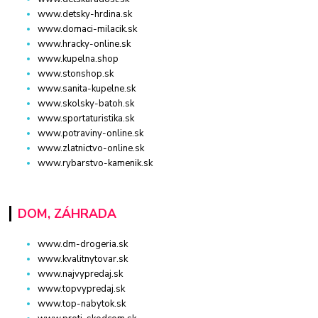
www.detsky-hrdina.sk
www.domaci-milacik.sk
www.hracky-online.sk
www.kupelna.shop
www.stonshop.sk
www.sanita-kupelne.sk
www.skolsky-batoh.sk
www.sportaturistika.sk
www.potraviny-online.sk
www.zlatnictvo-online.sk
www.rybarstvo-kamenik.sk
DOM, ZÁHRADA
www.dm-drogeria.sk
www.kvalitnytovar.sk
www.najvypredaj.sk
www.topvypredaj.sk
www.top-nabytok.sk