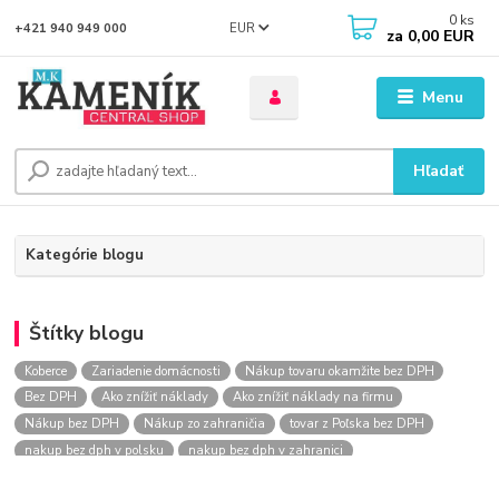
0
ks
EUR
+421 940 949 000
za
0,00 EUR
Menu
Hľadať
Kategórie blogu
Štítky blogu
Koberce
Zariadenie domácnosti
Nákup tovaru okamžite bez DPH
Bez DPH
Ako znížiť náklady
Ako znížiť náklady na firmu
Nákup bez DPH
Nákup zo zahraničia
tovar z Poľska bez DPH
nakup bez dph v polsku
nakup bez dph v zahranici
nakup bez dph zo zahranicia
nákup bez dph
nákup bez dph v eu