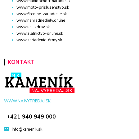
www.maxiobchod-naradie.sk
www.moto-prislusenstvo.sk
www.firemne-zariadenie.sk
www.nahradnediely.online
www.uni-zdrav.sk
www.zlatnictvo-online.sk
www.zariadenie-firmy.sk
KONTAKT
WWW.NAJVYPREDAJ.SK
+421 940 949 000
info@kamenik.sk