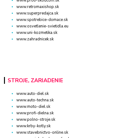
www.proti-skodcom.sk
www.retromaxishop.sk
www.superpredajca.sk
www.spotrebice-domace.sk
www.osvetlenie-svietidla.eu
www.uni-kozmetika.sk
www.zahradnicek.sk
STROJE, ZARIADENIE
www.auto-diel.sk
www.auto-techna.sk
www.moto-diel.sk
www.profi-dielna.sk
www.polno-stroje.sk
www.krby-kotly.sk
www.stavebnictvo-online.sk