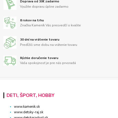
Doprava od 30€ zadarmo
Využite dopravu úplne zadarmo
8 rokov na trhu
Značka Kameník Vás presvedčí o kvalite
30 dní na vrátenie tovaru
Predĺžili sme dobu na vrátenie tovaru
Rýchle doručenie tovaru
Vaša spokojnosť je pre nás prvoradá
DETI, ŠPORT, HOBBY
www.kamenik.sk
www.detsky-raj.sk
www.detskaradost.sk