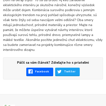
Dom na okraji štýlu? To sa dá urobiť! Aj keď zariadenie
eklektického interiéru je skutočne náročné, konečný výsledok
môže urobiť dojem. Kombinácia surového podkrovia s jemným
ekologickým trendom na prvý pohľad spôsobuje uhryznutie, sú
však tieto štýly od seba navzájom veľmi odlišné? Oba smery
milujú jednoduchosť, prírodné materiály a priestor. Majte na
pamäti, že môžete úspešne vytvárať návrhy interiérov, ktoré
používajú surovú tehlu, prírodné drevo, priemyselné lampy a
mäkké textílie. Akonáhle pocítite jedinečnú chuť eklekticizmu, vždy
sa budete zameriavať na projekty kombinujúce rôzne smery
interiérového dizajnu.
Páčil sa vám článok? Zdieľajte ho s priateľmi
Facebook
Twitter