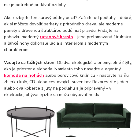
nie je potrebné pridávať ozdoby.
Ako rozbijete ten surový pôdny pocit? Začnite od podlahy - dobré,
ak si môžete dovoliť parkety z prírodného dreva, ale moderné
panely s drevenou štruktúrou budú mať pravdu. Pridajte na
pohovku moderný
ratanové kreslo
- jeho prelamovaná štruktúra
a ľahké nohy dokonale ladia s interiérom s moderným
charakterom.
Vzdajte sa ťažkých stien.
Obidva ekologické a priemyselné štýly,
ako je priestor a sloboda. Namiesto toho nasaďte elegantný
komoda na nohách
alebo borovicovú knižnicu - nastavte na ňu
zbierku kníh, CD alebo cestovných suvenírov. Rozprestrite jeden
alebo dva koberce z juty na podlahu a je pripravený - v
eklektickej obývacej izbe sa môžu ubytovať hostia.