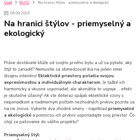
nakupovanie na firmu bez dph
szco nakup bez dph
doplnky
Úvod
BLOG
Na hranici štýlov - priemyselný a ekologický
doplnky do domácnosti
svietidlá
osvetlenie
hodiny
09
.
09
.
2019
zlaté doplnky
Vodovodné batérie pod okno
Vodovodné batérie
Na hranici štýlov - priemyselný a
Drezové batérie
Umyvadlové batérie
Kuchynské batérie
ekologický
Drez so zásuvko
Drezy
Kuchynské drezy
Plyšové koberce
Kúpeľnové koberce
Behúne
pvc
linoleu
kúpelnové podložky
koberce do izby
umelá tráva
koberce do chodby
Jesenné trendy 2018
Dizajn interiériu
Doplnky do domácnosti
čalúnená textília
Poťahové látky
Poťahové látky na nábytok
Práve dostávate kľúče od svojho prvého bytu a už sa pýtate, aký
Provence
Usporiadanie obývacej izby
Nábytok
Boxy a obedáre
štýl to zariadiť? Nemusíte sa obmedzovať iba na jeden smer
dizajnu interiéru!
Eklektické priestory potešia svojou
expresívnosťou a individuálnym charakterom.
Je ťažké ich
harmonicky a vkusne usporiadať, ale akonáhle to uspeje ... efekt
je skutočne úžasný! Ak ste doteraz spájali eklektické vzory s
neporiadkom a nadmerným počtom nezhodných prvkov, pozrite sa
na ne znova. Vyberte dva zhodné smery - napríklad
priemyselné
a ekologické
a pomocou ich prvkov usporiadajte svoj priestor. Čo
stojí za pašovanie do vášho projektu?
Priemyselný štýl: