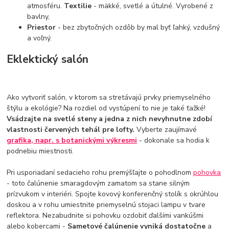
atmosféru.
Textilie
- mäkké, svetlé a útulné. Vyrobené z
bavlny,
Priestor
- bez zbytočných ozdôb by mal byť ľahký, vzdušný
a voľný.
Eklektický salón
Ako vytvoriť salón, v ktorom sa stretávajú prvky priemyselného
štýlu a ekológie? Na rozdiel od vystúpení to nie je také ťažké!
Vsádzajte na svetlé steny a jedna z nich nevyhnutne zdobí
vlastnosti červených tehál pre lofty.
Vyberte zaujímavé
grafika, napr. s botanickými výkresmi
- dokonale sa hodia k
podnebiu miestnosti.
Pri usporiadaní sedacieho rohu premýšľajte o pohodlnom
pohovka
- toto čalúnenie smaragdovým zamatom sa stane silným
prízvukom v interiéri. Spojte kovový konferenčný stolík s okrúhlou
doskou a v rohu umiestnite priemyselnú stojaci lampu v tvare
reflektora. Nezabudnite si pohovku ozdobiť ďalšími vankúšmi
alebo kobercami -
Sametové čalúnenie vyniká dostatočne
a