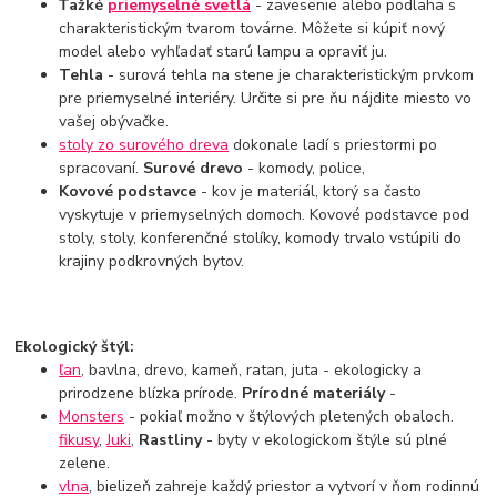
Ťažké
priemyselné svetlá
- zavesenie alebo podlaha s
charakteristickým tvarom továrne. Môžete si kúpiť nový
model alebo vyhľadať starú lampu a opraviť ju.
Tehla
- surová tehla na stene je charakteristickým prvkom
pre priemyselné interiéry. Určite si pre ňu nájdite miesto vo
vašej obývačke.
stoly zo surového dreva
dokonale ladí s priestormi po
spracovaní.
Surové drevo
- komody, police,
Kovové podstavce
- kov je materiál, ktorý sa často
vyskytuje v priemyselných domoch. Kovové podstavce pod
stoly, stoly, konferenčné stolíky, komody trvalo vstúpili do
krajiny podkrovných bytov.
Ekologický štýl:
ľan
, bavlna, drevo, kameň, ratan, juta - ekologicky a
prirodzene blízka prírode.
Prírodné materiály
-
Monsters
- pokiaľ možno v štýlových pletených obaloch.
fikusy
,
Juki
,
Rastliny
- byty v ekologickom štýle sú plné
zelene.
vlna
, bielizeň zahreje každý priestor a vytvorí v ňom rodinnú