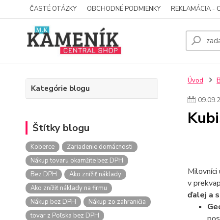
ČASTÉ OTÁZKY
OBCHODNÉ PODMIENKY
REKLAMÁCIA - 
Úvod
Kategórie blogu
09
.
09
.
Kubi
Štítky blogu
Koberce
Zariadenie domácnosti
Nákup tovaru okamžite bez DPH
Milovníci
Bez DPH
Ako znížiť náklady
v prekvap
Ako znížiť náklady na firmu
ďalej a 
Nákup bez DPH
Nákup zo zahraničia
Geo
tovar z Poľska bez DPH
pos