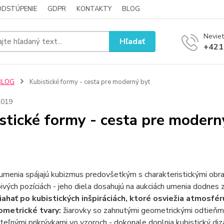
ODSTÚPENIE
GDPR
KONTAKTY
BLOG
Neviet
Hľadať
+421
BLOG
Kubistické formy - cesta pre moderný byt
2019
stické formy - cesta pre modern
 umenia spájajú kubizmus predovšetkým s charakteristickými obr
ivých pozíciách - jeho diela dosahujú na aukciách umenia dodnes 
siahať po kubistických inšpiráciách, ktoré osviežia atmosfé
metrické tvary:
žiarovky so zahnutými geometrickými odtieňm
teľnými prikrývkami vo vzoroch - dokonale doplnia kubistický diza