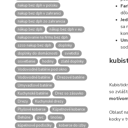
nakup bez dph v polsku
Far
dôl
nakup bez dph v zahranici
Jed
nakup bez dph zo zahranicia
sa 
nákup bez dph
nákup bez dph v eu
kom
nakupovanie na firmu bez dph
Ume
szco nakup bez dph
doplnky
soc
doplnky do domácnosti
svietidlá
kubis
osvetlenie
hodiny
zlaté doplnky
Vodovodné batérie pod okno
Vodovodné batérie
Drezové batérie
Kubistick
Umyvadlové batérie
so zvláš
Kuchynské batérie
Drez so zásuvko
motívom
Drezy
Kuchynské drezy
Plyšové koberce
Kúpeľnové koberce
Oblasť n
Behúne
pvc
linoleu
kocky v t
kúpelnové podložky
koberce do izby