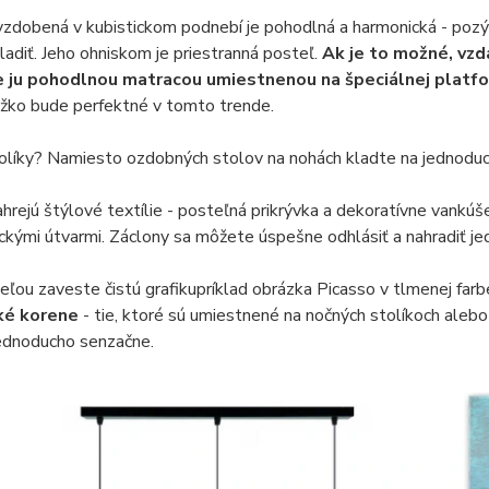
yzdobená v kubistickom podnebí je pohodlná a harmonická - poz
adiť. Jeho ohniskom je priestranná posteľ.
Ak je to možné, vzd
 ju pohodlnou matracou umiestnenou na špeciálnej platf
ôžko bude perfektné v tomto trende.
olíky? Namiesto ozdobných stolov na nohách kladte na jednoduc
hrejú štýlové textílie - posteľná prikrývka a dekoratívne vankúš
kými útvarmi. Záclony sa môžete úspešne odhlásiť a nahradiť je
ľou zaveste čistú grafikupríklad obrázka Picasso v tlmenej farb
cké korene
- tie, ktoré sú umiestnené na nočných stolíkoch aleb
jednoducho senzačne.