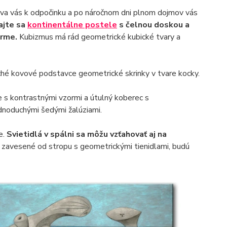
ýva vás k odpočinku a po náročnom dni plnom dojmov vás
ajte sa
kontinentálne postele
s čelnou doskou a
orme.
Kubizmus má rád geometrické kubické tvary a
hé kovové podstavce geometrické skrinky v tvare kocky.
e s kontrastnými vzormi a útulný koberec s
dnoduchými šedými žalúziami.
e.
Svietidlá v spálni sa môžu vzťahovať aj na
o zavesené od stropu s geometrickými tienidlami, budú