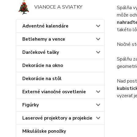
VIANOCE A SVIATKY
Spálňa v
môže ochl
nahraďte
Adventné kalendáre
takéto l
Betlehemy a vence
Nočné st
Darčekové tašky
Spálňu za
Dekorácie na okno
geometric
Dekorácie na stôl
Nad poste
kubisti
Externé vianočné osvetlenie
vyzerať 
Figúrky
Laserové projektory a projekcie
Mikulášske ponožky