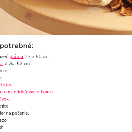
potrebné:
lizeň
plátna
, 27 x 50 cm,
ka
, dĺžka 52 cm,
adze,
ík
cí stroj
,
idlo na oddeľovanie tkanín
,
úsok
,
nice
ier na pečenie,
ezo
sh