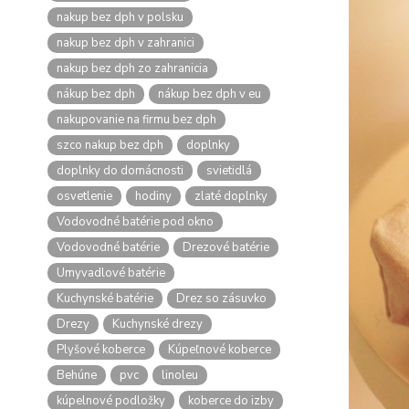
nakup bez dph v polsku
nakup bez dph v zahranici
nakup bez dph zo zahranicia
nákup bez dph
nákup bez dph v eu
nakupovanie na firmu bez dph
szco nakup bez dph
doplnky
doplnky do domácnosti
svietidlá
osvetlenie
hodiny
zlaté doplnky
Vodovodné batérie pod okno
Vodovodné batérie
Drezové batérie
Umyvadlové batérie
Kuchynské batérie
Drez so zásuvko
Drezy
Kuchynské drezy
Plyšové koberce
Kúpeľnové koberce
Behúne
pvc
linoleu
kúpelnové podložky
koberce do izby