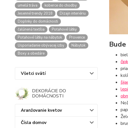
umelá tráva
koberce do chodby
Jesenné trendy 2018
Dizajn interiériu
Doplnky do domácnosti
čalúnená textília
Poťahové látky
Poťahové látky na nábytok
Provence
Bude 
Usporiadanie obývacej izby
Nábytok
Boxy a obedáre
bie
čip
pri
Všetci svätí
kol
šija
lep
DEKORÁCIE DO
obr
DOMÁCNOSTI
Nož
pap
Aranžovanie kvetov
Žel
Čísla domov
bru