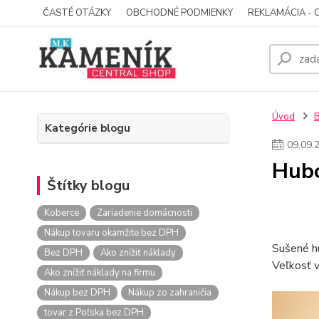
ČASTÉ OTÁZKY
OBCHODNÉ PODMIENKY
REKLAMÁCIA - 
Úvod
Kategórie blogu
09
.
09
.
Hubo
Štítky blogu
Koberce
Zariadenie domácnosti
Nákup tovaru okamžite bez DPH
Sušené hu
Bez DPH
Ako znížiť náklady
Veľkosť vr
Ako znížiť náklady na firmu
Nákup bez DPH
Nákup zo zahraničia
tovar z Poľska bez DPH