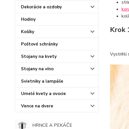
str
Dekorácie a ozdoby
kor
kolí
Hodiny
Krok 
Košíky
Poštové schránky
Vystrihli
Stojany na kvety
Stojany na víno
Svietniky a lampáše
Umelé kvety a ovocie
Vence na dvere
HRNCE A PEKÁČE