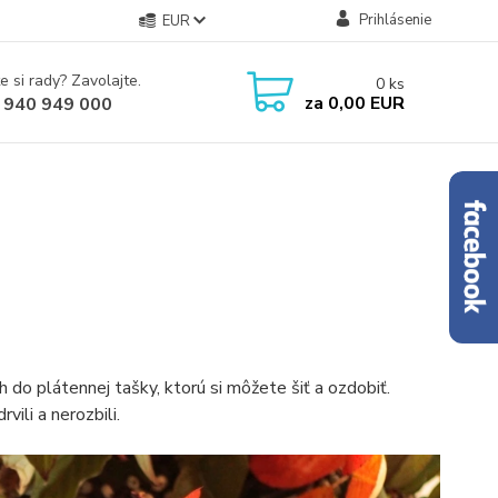
Prihlásenie
EUR
e si rady? Zavolajte.
0
ks
za
0,00 EUR
 940 949 000
do plátennej tašky, ktorú si môžete šiť a ozdobiť.
vili a nerozbili.