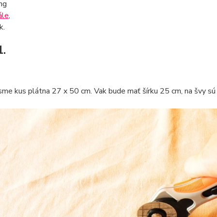
ing
ále
,
k.
1.
 sme kus plátna 27 x 50 cm. Vak bude mať šírku 25 cm, na švy sú