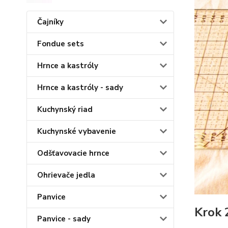
Čajníky
Fondue sets
Hrnce a kastróly
Hrnce a kastróly - sady
Kuchynský riad
Kuchynské vybavenie
Odšťavovacie hrnce
Ohrievače jedla
Panvice
Krok 
Panvice - sady