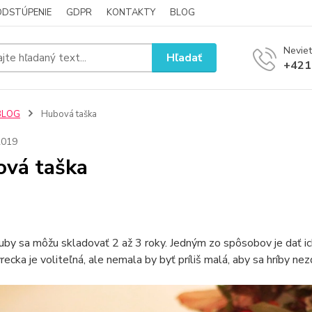
ODSTÚPENIE
GDPR
KONTAKTY
BLOG
Neviet
Hľadať
+421
BLOG
Hubová taška
2019
vá taška
by sa môžu skladovať 2 až 3 roky. Jedným zo spôsobov je dať ich 
ecka je voliteľná, ale nemala by byť príliš malá, aby sa hríby nezdr