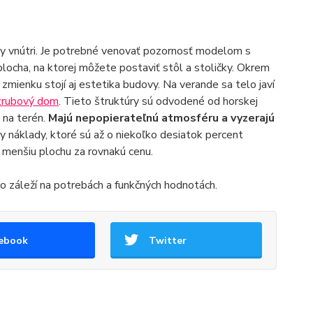
by vnútri. Je potrebné venovať pozornosť modelom s
plocha, na ktorej môžete postaviť stôl a stoličky. Okrem
mienku stojí aj estetika budovy. Na verande sa telo javí
zrubový dom
. Tieto štruktúry sú odvodené od horskej
 na terén.
Majú nepopierateľnú atmosféru a vyzerajú
y náklady, ktoré sú až o niekoľko desiatok percent
 menšiu plochu za rovnakú cenu.
 záleží na potrebách a funkčných hodnotách.
ebook
Twitter