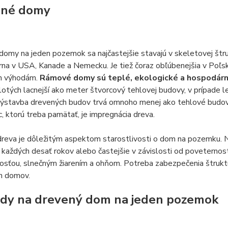
ené domy
omy na jeden pozemok sa najčastejšie stavajú v skeletovej štru
rna v USA, Kanade a Nemecku. Je tiež čoraz obľúbenejšia v Poľsk
m výhodám.
Rámové domy sú teplé, ekologické a hospodár
lotých lacnejší ako meter štvorcový tehlovej budovy, v prípade 
výstavba drevených budov trvá omnoho menej ako tehlové budovy
c, ktorú treba pamätať, je impregnácia dreva.
reva je dôležitým aspektom starostlivosti o dom na pozemku. Na
každých desať rokov alebo častejšie v závislosti od poveterno
osťou, slnečným žiarením a ohňom. Potreba zabezpečenia štruktú
h domov.
dy na drevený dom na jeden pozemok