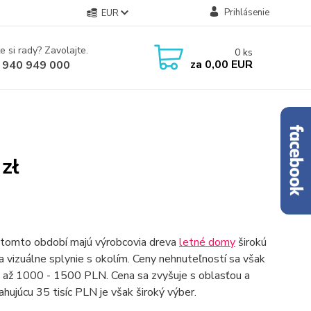
Prihlásenie
EUR
e si rady? Zavolajte.
0
ks
za
0,00 EUR
 940 949 000
zł
 V tomto období majú výrobcovia dreva
letné domy
širokú
vizuálne splynie s okolím. Ceny nehnuteľností sa však
ť až 1000 - 1500 PLN. Cena sa zvyšuje s oblasťou a
hujúcu 35 tisíc PLN je však široký výber.