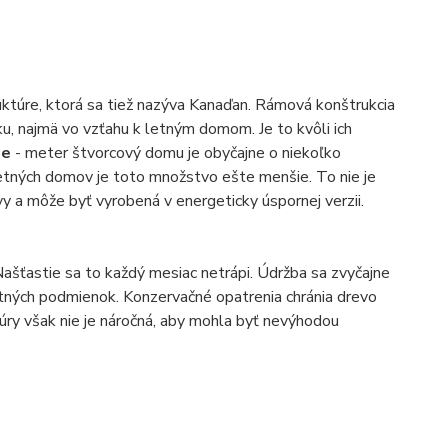
ktúre, ktorá sa tiež nazýva Kanaďan. Rámová konštrukcia
u, najmä vo vzťahu k letným domom. Je to kvôli ich
ne
- meter štvorcový domu je obyčajne o niekoľko
letných domov je toto množstvo ešte menšie. To nie je
 a môže byť vyrobená v energeticky úspornej verzii.
šťastie sa to každý mesiac netrápi. Údržba sa zvyčajne
stných podmienok. Konzervačné opatrenia chránia drevo
ry však nie je náročná, aby mohla byť nevýhodou