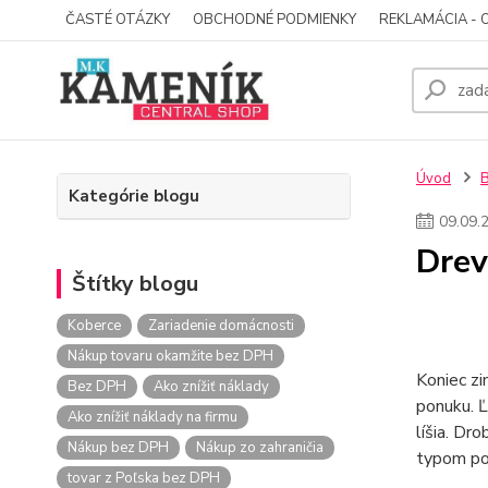
ČASTÉ OTÁZKY
OBCHODNÉ PODMIENKY
REKLAMÁCIA - 
Úvod
Kategórie blogu
09
.
09
.
Drev
Štítky blogu
Koberce
Zariadenie domácnosti
Nákup tovaru okamžite bez DPH
Koniec zi
Bez DPH
Ako znížiť náklady
ponuku. Ľ
Ako znížiť náklady na firmu
líšia. Dr
Nákup bez DPH
Nákup zo zahraničia
typom pov
tovar z Poľska bez DPH