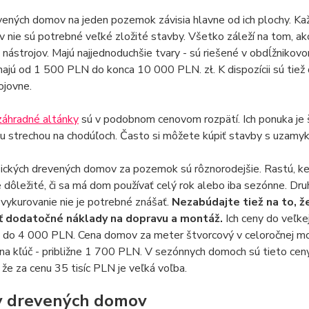
ených domov na jeden pozemok závisia hlavne od ich plochy. Kaž
nie sú potrebné veľké zložité stavby. Všetko záleží na tom, ak
 nástrojov. Majú najjednoduchšie tvary - sú riešené v obdĺžnikov
najú od 1 500 PLN do konca 10 000 PLN. zł. K dispozícii sú tiež 
ojovne.
záhradné altánky
sú v podobnom cenovom rozpätí. Ich ponuka je š
u strechou na chodúľoch. Často si môžete kúpiť stavby s uzamyk
ických drevených domov za pozemok sú rôznorodejšie. Rastú, ke
 dôležité, či sa má dom používať celý rok alebo iba sezónne. D
a vykurovanie nie je potrebné znášať.
Nezabúdajte tiež na to, ž
ť dodatočné náklady na dopravu a montáž.
Ich ceny do veľke
 do 4 000 PLN. Cena domov za meter štvorcový v celoročnej mož
 na kľúč - približne 1 700 PLN. V sezónnych domoch sú tieto ceny
že za cenu 35 tisíc PLN je veľká voľba.
y drevených domov