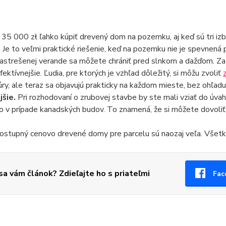
35 000 zł ľahko kúpiť drevený dom na pozemku, aj keď sú tri iz
 Je to veľmi praktické riešenie, keď na pozemku nie je spevnená 
astrešenej verande sa môžete chrániť pred slnkom a dažďom. Za z
fektívnejšie. Ľudia, pre ktorých je vzhľad dôležitý, si môžu zvoliť
úry, ale teraz sa objavujú prakticky na každom mieste, bez ohľadu
jšie.
Pri rozhodovaní o zrubovej stavbe by ste mali vziať do úvah
o v prípade kanadských budov. To znamená, že si môžete dovoliť
stupný cenovo drevené domy pre parcelu sú naozaj veľa. Všetko
 sa vám článok? Zdieľajte ho s priateľmi
Fac