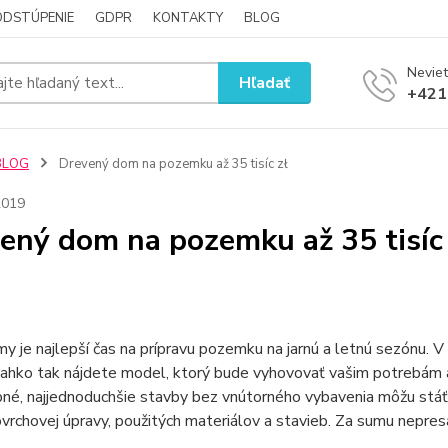
ODSTÚPENIE
GDPR
KONTAKTY
BLOG
Neviet
Hľadať
+421
BLOG
Drevený dom na pozemku až 35 tisíc zł
2019
ený dom na pozemku až 35 tisíc 
my je najlepší čas na prípravu pozemku na jarnú a letnú sezónu.
ahko tak nájdete model, ktorý bude vyhovovať vašim potrebám a 
obné, najjednoduchšie stavby bez vnútorného vybavenia môžu stá
rchovej úpravy, použitých materiálov a stavieb. Za sumu nepresa