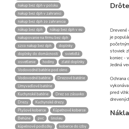
Drôt
nakup bez dph v polsku
nakup bez dph v zahranici
nakup bez dph zo zahranicia
nákup bez dph
nákup bez dph v eu
Drevené d
je populá
nakupovanie na firmu bez dph
početný
szco nakup bez dph
doplnky
stoviek z
doplnky do domácnosti
svietidlá
koniec - 
osvetlenie
hodiny
zlaté doplnky
Jediná ve
Vodovodné batérie pod okno
Vodovodné batérie
Drezové batérie
Ochrana d
vykonáva 
Umyvadlové batérie
pred vlhk
Kuchynské batérie
Drez so zásuvko
drevenýc
Drezy
Kuchynské drezy
Plyšové koberce
Kúpeľnové koberce
Nákla
Behúne
pvc
linoleu
kúpelnové podložky
koberce do izby