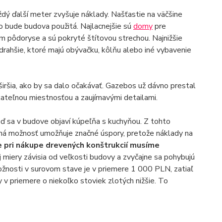
dý ďalší meter zvyšuje náklady. Našťastie na väčšine
o bude budova použitá. Najlacnejšie sú
domy
pre
om pôdoryse a sú pokryté štítovou strechou. Najnižšie
drahšie, ktoré majú obývačku, kôlňu alebo iné vybavenie
iršia, ako by sa dalo očakávať. Gazebos už dávno prestal
ateľnou miestnosťou a zaujímavými detailami.
ď sa v budove objaví kúpeľňa s kuchyňou. Z tohto
ruhá možnosť umožňuje značné úspory, pretože náklady na
e pri nákupe drevených konštrukcií musíme
j miery závisia od veľkosti budovy a zvyčajne sa pohybujú
nosti v surovom stave je v priemere 1 000 PLN, zatiaľ
 v priemere o niekoľko stoviek zlotých nižšie. To