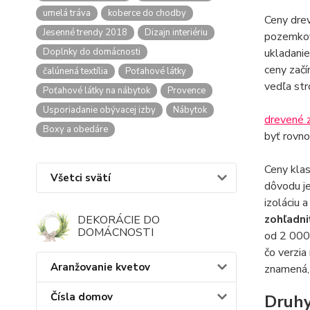
umelá tráva
koberce do chodby
Ceny drev
Jesenné trendy 2018
Dizajn interiériu
pozemkov 
Doplnky do domácnosti
ukladanie
ceny začí
čalúnená textília
Poťahové látky
vedľa str
Poťahové látky na nábytok
Provence
Usporiadanie obývacej izby
Nábytok
drevené 
Boxy a obedáre
byť rovno
Ceny klas
Všetci svätí
dôvodu je
izoláciu 
zohľadni
DEKORÁCIE DO
DOMÁCNOSTI
od 2 000
čo verzia
Aranžovanie kvetov
znamená, 
Čísla domov
Druh