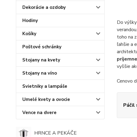
Dekorácie a ozdoby
Hodiny
Do výšky 
verandou.
Košíky
toho na z
ľahšie a e
Poštové schránky
architekt
príjemne
Stojany na kvety
vyššie ak
Stojany na víno
Cenovo do
Svietniky a lampáše
Umelé kvety a ovocie
Páčil
Vence na dvere
HRNCE A PEKÁČE