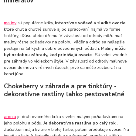
minerálov
maliny
sú populárne kríky,
intenzívne voňavé a sladké ovocie
,
ktoré chutia chutné surové aj po spracovaní, najmä vo forme
tinktúry, džúsu alebo džemu. V závislosti od odrody môžu mať
maliny rôzne požiadavky na polohu, väčšina odrôd sa najlepšie
pestuje na ľahkých a dobre odvodnených pôdach. Maliny
môžu
byť ozdobou záhrady, keď prinášajú ovocie
. Sú veľmi vhodné
pre záhrady vo vidieckom štýle. V závislosti od odrody malinové
ovocie dozrieva v rôznych časoch, prvé sa môže zozbierať na
konci júna.
Chokeberry v záhrade a pre tinktúry -
dekoratívne rastliny ľahko pestovateľné
aronia
je druh ovocného kríka s veľmi malými požiadavkami na
jeho polohu a pôdu.
Je dekoratívna rastlina po celý rok
.
Začiatkom mája kvitne v bielej farbe, potom produkuje ovocie. Na
jeseň sa listy čučoriedky sfarbia na červenú, oranžovú a žltú a