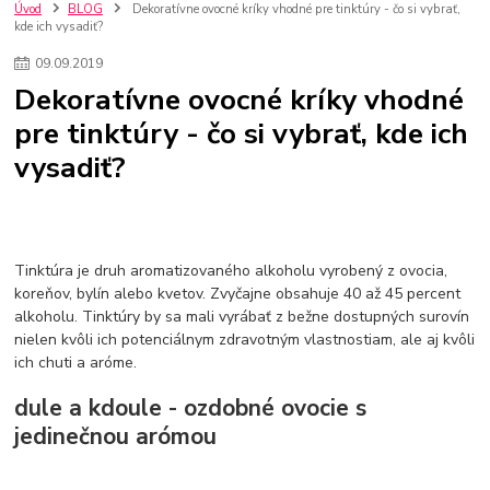
nakupovanie na firmu bez dph
szco nakup bez dph
doplnky
Úvod
BLOG
Dekoratívne ovocné kríky vhodné pre tinktúry - čo si vybrať,
kde ich vysadiť?
doplnky do domácnosti
svietidlá
osvetlenie
hodiny
zlaté doplnky
Vodovodné batérie pod okno
Vodovodné batérie
09
.
09
.
2019
Drezové batérie
Umyvadlové batérie
Kuchynské batérie
Dekoratívne ovocné kríky vhodné
Drez so zásuvko
Drezy
Kuchynské drezy
Plyšové koberce
pre tinktúry - čo si vybrať, kde ich
Kúpeľnové koberce
Behúne
pvc
linoleu
kúpelnové podložky
vysadiť?
koberce do izby
umelá tráva
koberce do chodby
Jesenné trendy 2018
Dizajn interiériu
Doplnky do domácnosti
čalúnená textília
Poťahové látky
Poťahové látky na nábytok
Provence
Usporiadanie obývacej izby
Nábytok
Boxy a obedáre
Tinktúra je druh aromatizovaného alkoholu vyrobený z ovocia,
koreňov, bylín alebo kvetov. Zvyčajne obsahuje 40 až 45 percent
alkoholu. Tinktúry by sa mali vyrábať z bežne dostupných surovín
nielen kvôli ich potenciálnym zdravotným vlastnostiam, ale aj kvôli
ich chuti a aróme.
dule a kdoule - ozdobné ovocie s
jedinečnou arómou