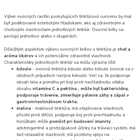
Výber ovocných rastlín poskytujúcich tinktúrovú surovinu by mal
byť podiktované estetickými hľadiskami, ako aj zdravotnými a
chuťovými vlastnosťami jednotlivých tinktúr. Ovocné kríky sa
pestujú jednotlivo alebo v skupinách.
Dôležitým aspektom výberu ovocných kríkov v tinktúre je
chuť a
aróma likérov
a ich potenciálne zdravotné vlastnosti.
Charakteristiky jednotlivých tinktúr sa môžu výrazne líšiť:
kdoule
- ovocná tinktúra kdoule alebo kdoule (ovocie sa v
obidvoch prípadoch nazýva kdoule). Verí sa, že podporuje
obsah tela a pomáha pri boji proti nachladnutiu vďaka
obsahu
vitamínu C a pektínu , môže byť baktericídny,
podporuje trávenie, zmierňuje pálenie záhy a zápal v
gastrointestinálnom trakte;
malina
- malinová tinktúra; má otepľovacie vlastnosti,
pôsobí proti difúzii, podporuje boj proti prechladnutiu a
horúčkam, môže
pomôcť pri budovaní imunity
,
adstringentné a protizápalové účinky na tráviaci systém, má
tiež relaxačné vlastnosti, má pozitívny vplyv na