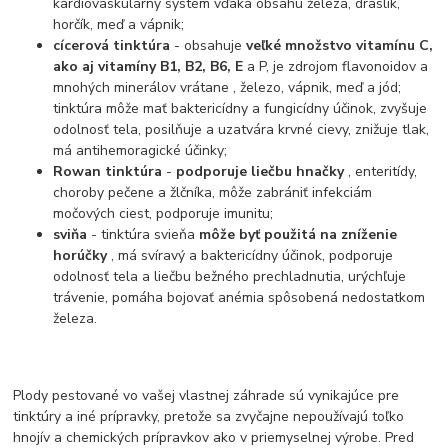
kardiovaskulárny systém vďaka obsahu železa, draslík,
horčík, meď a vápnik;
cícerová tinktúra
- obsahuje
veľké množstvo vitamínu C,
ako aj vitamíny B1, B2, B6, E
a P, je zdrojom flavonoidov a
mnohých minerálov vrátane , železo, vápnik, meď a jód;
tinktúra môže mať baktericídny a fungicídny účinok, zvyšuje
odolnosť tela, posilňuje a uzatvára krvné cievy, znižuje tlak,
má antihemoragické účinky;
Rowan tinktúra
-
podporuje liečbu hnačky
, enteritídy,
choroby pečene a žlčníka, môže zabrániť infekciám
močových ciest, podporuje imunitu;
sviňa
- tinktúra svieňa
môže byť použitá na zníženie
horúčky
, má svíravý a baktericídny účinok, podporuje
odolnosť tela a liečbu bežného prechladnutia, urýchľuje
trávenie, pomáha bojovať anémia spôsobená nedostatkom
železa.
Plody pestované vo vašej vlastnej záhrade sú vynikajúce pre
tinktúry a iné prípravky, pretože sa zvyčajne nepoužívajú toľko
hnojív a chemických prípravkov ako v priemyselnej výrobe. Pred