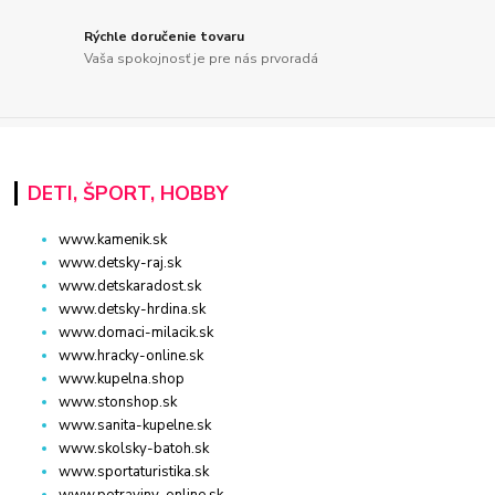
Rýchle doručenie tovaru
Vaša spokojnosť je pre nás prvoradá
DETI, ŠPORT, HOBBY
www.kamenik.sk
www.detsky-raj.sk
www.detskaradost.sk
www.detsky-hrdina.sk
www.domaci-milacik.sk
www.hracky-online.sk
www.kupelna.shop
www.stonshop.sk
www.sanita-kupelne.sk
www.skolsky-batoh.sk
www.sportaturistika.sk