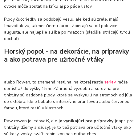
ovocie môže zostať na kríku aj po páde listov.
Plody čučoriedky sa podobajú veslu, ale keď sú zrelé, majú
tmavofialovú, takmer čiernu farbu. Zbierajú sa od polovice
augusta, ale najlepšie sú iba po mrazoch (sladšia, strácajú tvrdú
dochuť).
Horský popol - na dekorácie, na prípravky
a ako potrava pre užitočné vtáky
alebo Rowan, to znamená rastlina, na ktorej rastie
žeriav
, môže
dorásť až do výšky 15 m. Záhradná výzdoba a surovina pre
tinktúry sú ozdobné plody, ktoré sa vyskytujú na stromoch od júla
do októbra. Ide o bobule s intenzívne oranžovou alebo červenou
farbou, ktoré rastú v klastroch.
Raw rowan je jedovatý, ale
je vynikajúci pre prípravky
(napr. pre
tinktúry, džemy a džúsy), je to tiež potrava pre užitočné vtáky, ako
sú kosy, vosky, swift, robin, konipas nuthatches.