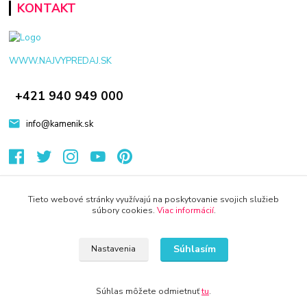
KONTAKT
WWW.NAJVYPREDAJ.SK
+421 940 949 000
info@kamenik.sk
Tieto webové stránky využívajú na poskytovanie svojich služieb
súbory cookies.
Viac informácií
.
© 2024 Všetky práva vyhradené KAMENIK.SK
Vytvorené na
Eshop-rychlo.sk
Súhlasím
Nastavenia
Súhlas môžete odmietnuť
tu
.