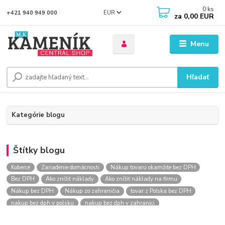
0
ks
EUR
+421 940 949 000
za
0,00 EUR
Menu
Hľadať
Kategórie blogu
Štítky blogu
Koberce
Zariadenie domácnosti
Nákup tovaru okamžite bez DPH
Bez DPH
Ako znížiť náklady
Ako znížiť náklady na firmu
Nákup bez DPH
Nákup zo zahraničia
tovar z Poľska bez DPH
nakup bez dph v polsku
nakup bez dph v zahranici
nakup bez dph zo zahranicia
nákup bez dph
nákup bez dph v eu