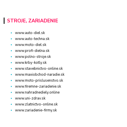
STROJE, ZARIADENIE
www.auto-diel.sk
www.auto-techna.sk
www.moto-diel.sk
www.profi-dielna.sk
www.polno-stroje.sk
www.krby-kotly.sk
www.stavebnictvo-online.sk
www.maxiobchod-naradie.sk
www.moto-prislusenstvo.sk
www.firemne-zariadenie.sk
www.nahradnediely.online
www.uni-zdrav.sk
www.zlatnictvo-online.sk
www.zariadenie-firmy.sk