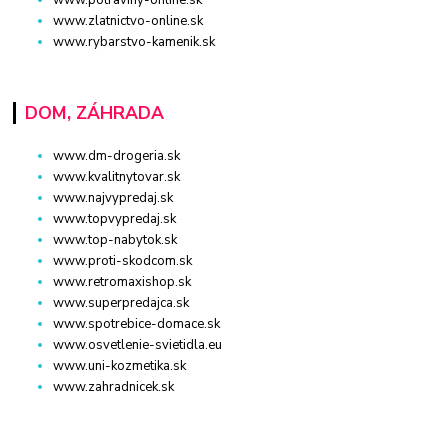
www.potraviny-online.sk
www.zlatnictvo-online.sk
www.rybarstvo-kamenik.sk
DOM, ZÁHRADA
www.dm-drogeria.sk
www.kvalitnytovar.sk
www.najvypredaj.sk
www.topvypredaj.sk
www.top-nabytok.sk
www.proti-skodcom.sk
www.retromaxishop.sk
www.superpredajca.sk
www.spotrebice-domace.sk
www.osvetlenie-svietidla.eu
www.uni-kozmetika.sk
www.zahradnicek.sk