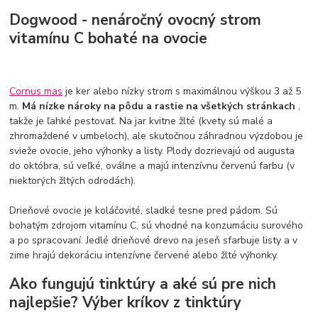
Dogwood - nenáročný ovocný strom
vitamínu C bohaté na ovocie
Cornus mas
je ker alebo nízky strom s maximálnou výškou 3 až 5
m.
Má nízke nároky na pôdu a rastie na všetkých stránkach
,
takže je ľahké pestovať. Na jar kvitne žlté (kvety sú malé a
zhromaždené v umbeloch), ale skutočnou záhradnou výzdobou je
svieže ovocie, jeho výhonky a listy. Plody dozrievajú od augusta
do októbra, sú veľké, oválne a majú intenzívnu červenú farbu (v
niektorých žltých odrodách).
Drieňové ovocie je koláčovité, sladké tesne pred pádom. Sú
bohatým zdrojom vitamínu C, sú vhodné na konzumáciu surového
a po spracovaní. Jedlé drieňové drevo na jeseň sfarbuje listy a v
zime hrajú dekoráciu intenzívne červené alebo žlté výhonky.
Ako fungujú tinktúry a aké sú pre nich
najlepšie? Výber kríkov z tinktúry