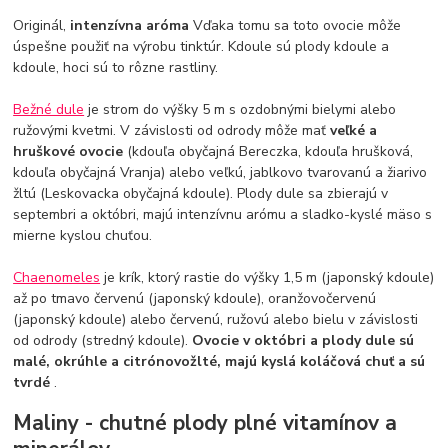
Originál,
intenzívna aróma
Vďaka tomu sa toto ovocie môže
úspešne použiť na výrobu tinktúr. Kdoule sú plody kdoule a
kdoule, hoci sú to rôzne rastliny.
Bežné dule
je strom do výšky 5 m s ozdobnými bielymi alebo
ružovými kvetmi. V závislosti od odrody môže mať
veľké a
hruškové ovocie
(kdouľa obyčajná Bereczka, kdouľa hrušková,
kdouľa obyčajná Vranja) alebo veľkú, jablkovo tvarovanú a žiarivo
žltú (Leskovacka obyčajná kdoule). Plody dule sa zbierajú v
septembri a októbri, majú intenzívnu arómu a sladko-kyslé mäso s
mierne kyslou chuťou.
Chaenomeles
je krík, ktorý rastie do výšky 1,5 m (japonský kdoule)
až po tmavo červenú (japonský kdoule), oranžovočervenú
(japonský kdoule) alebo červenú, ružovú alebo bielu v závislosti
od odrody (stredný kdoule).
Ovocie v októbri a plody dule sú
malé, okrúhle a citrónovožlté, majú kyslá koláčová chuť a sú
tvrdé
.
Maliny - chutné plody plné vitamínov a