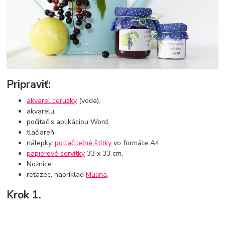
Pripraviť:
akvarel ceruzky
(voda),
akvarelu,
počítač s aplikáciou Word,
tlačiareň
nálepky,
potlačiteľné štítky
vo formáte A4,
papierové servítky
33 x 33 cm,
Nožnice
reťazec, napríklad
Mulina
.
Krok 1.