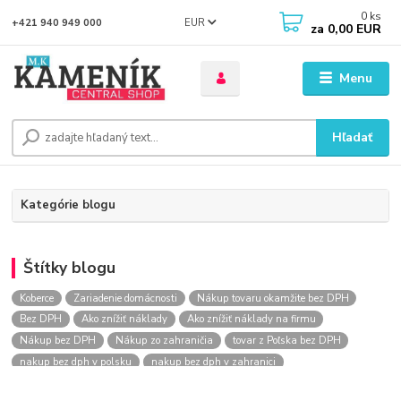
0
ks
EUR
+421 940 949 000
za
0,00 EUR
Menu
Hľadať
Kategórie blogu
Štítky blogu
Koberce
Zariadenie domácnosti
Nákup tovaru okamžite bez DPH
Bez DPH
Ako znížiť náklady
Ako znížiť náklady na firmu
Nákup bez DPH
Nákup zo zahraničia
tovar z Poľska bez DPH
nakup bez dph v polsku
nakup bez dph v zahranici
nakup bez dph zo zahranicia
nákup bez dph
nákup bez dph v eu