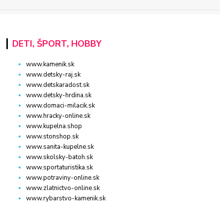
DETI, ŠPORT, HOBBY
www.kamenik.sk
www.detsky-raj.sk
www.detskaradost.sk
www.detsky-hrdina.sk
www.domaci-milacik.sk
www.hracky-online.sk
www.kupelna.shop
www.stonshop.sk
www.sanita-kupelne.sk
www.skolsky-batoh.sk
www.sportaturistika.sk
www.potraviny-online.sk
www.zlatnictvo-online.sk
www.rybarstvo-kamenik.sk