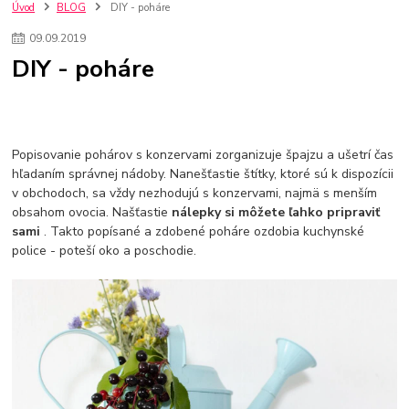
nakupovanie na firmu bez dph
szco nakup bez dph
doplnky
Úvod
BLOG
DIY - poháre
doplnky do domácnosti
svietidlá
osvetlenie
hodiny
09
.
09
.
2019
zlaté doplnky
Vodovodné batérie pod okno
Vodovodné batérie
DIY - poháre
Drezové batérie
Umyvadlové batérie
Kuchynské batérie
Drez so zásuvko
Drezy
Kuchynské drezy
Plyšové koberce
Kúpeľnové koberce
Behúne
pvc
linoleu
kúpelnové podložky
koberce do izby
umelá tráva
koberce do chodby
Popisovanie pohárov s konzervami zorganizuje špajzu a ušetrí čas
Jesenné trendy 2018
Dizajn interiériu
Doplnky do domácnosti
hľadaním správnej nádoby. Nanešťastie štítky, ktoré sú k dispozícii
čalúnená textília
Poťahové látky
Poťahové látky na nábytok
v obchodoch, sa vždy nezhodujú s konzervami, najmä s menším
Provence
Usporiadanie obývacej izby
Nábytok
Boxy a obedáre
obsahom ovocia. Našťastie
nálepky si môžete ľahko pripraviť
sami
. Takto popísané a zdobené poháre ozdobia kuchynské
police - poteší oko a poschodie.