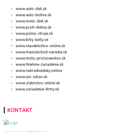
www.auto-diel.sk
www.auto-techna.sk
www.moto-diel.sk
www.profi-dielna.sk
www.polno-stroje.sk
www.krby-kotly.sk
www.stavebnictvo-online.sk
www.maxiobchod-naradie.sk
www.moto-prislusenstvo.sk
www.firemne-zariadenie.sk
www.nahradnediely.online
www.uni-zdrav.sk
www.zlatnictvo-online.sk
www.zariadenie-firmy.sk
KONTAKT