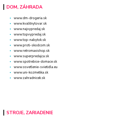
DOM, ZÁHRADA
www.dm-drogeria.sk
www.kvalitnytovar.sk
www.najvypredaj.sk
www.topvypredaj.sk
www.top-nabytok.sk
www.proti-skodcom.sk
www.retromaxishop.sk
www.superpredajca.sk
www.spotrebice-domace.sk
www.osvetlenie-svietidla.eu
www.uni-kozmetika.sk
www.zahradnicek.sk
STROJE, ZARIADENIE