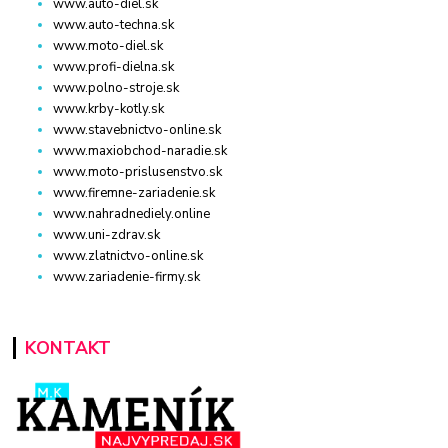
www.auto-diel.sk
www.auto-techna.sk
www.moto-diel.sk
www.profi-dielna.sk
www.polno-stroje.sk
www.krby-kotly.sk
www.stavebnictvo-online.sk
www.maxiobchod-naradie.sk
www.moto-prislusenstvo.sk
www.firemne-zariadenie.sk
www.nahradnediely.online
www.uni-zdrav.sk
www.zlatnictvo-online.sk
www.zariadenie-firmy.sk
KONTAKT