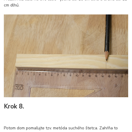
cm dlhú.
Krok 8.
Potom dom pomaľujte tzv. metóda suchého štetca. Zahŕňa to