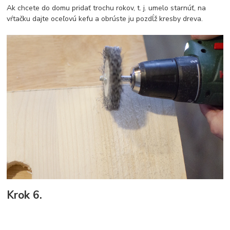
Ak chcete do domu pridať trochu rokov, t. j. umelo starnúť, na
vŕtačku dajte oceľovú kefu a obrúste ju pozdĺž kresby dreva.
Krok 6.