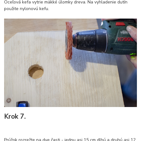
Oceľová kefa vytrie mäkké úlomky dreva. Na vyhladenie dutín
použite nylonovú kefu.
Krok 7.
Prúžok rozrežte na dve časti - jednu asi 15 cm dlhú a druhú asi 12