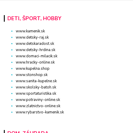
DETI, ŠPORT, HOBBY
www.kamenik.sk
www.detsky-raj.sk
www.detskaradost.sk
www.detsky-hrdina.sk
www.domaci-milacik.sk
www.hracky-online.sk
www.kupelna.shop
www.stonshop.sk
www.sanita-kupelne.sk
www.skolsky-batoh.sk
www.sportaturistika.sk
www.potraviny-online.sk
www.zlatnictvo-online.sk
www.rybarstvo-kamenik.sk