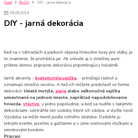
nakupovanie na firmu bez dph
szco nakup bez dph
doplnky
Úvod
BLOG
DIY - jarná dekorácia
doplnky do domácnosti
svietidlá
osvetlenie
hodiny
09
.
09
.
2019
zlaté doplnky
Vodovodné batérie pod okno
Vodovodné batérie
DIY - jarná dekorácia
Drezové batérie
Umyvadlové batérie
Kuchynské batérie
Drez so zásuvko
Drezy
Kuchynské drezy
Plyšové koberce
Kúpeľnové koberce
Behúne
pvc
linoleu
kúpelnové podložky
koberce do izby
umelá tráva
koberce do chodby
Keď sa v záhradách a parkoch objavia hniezdne boxy pre vtáky, je
Jesenné trendy 2018
Dizajn interiériu
Doplnky do domácnosti
to znamenie, že prichádza jar. Ak snívate aj o slnečnej aure,
čalúnená textília
Poťahové látky
Poťahové látky na nábytok
prídete domov, pripravte dekoráciu pripomínajúcu holubník.
Provence
Usporiadanie obývacej izby
Nábytok
Boxy a obedáre
Jarné akcenty -
kvety
motýle,
vajíčka
,
- prinášajú radosť a
oznamujú slnečnú sezónu. A tiež ich môžete predstaviť vo forme
dekorácií.
Umelé motýle,
perie
alebo veľkonočné vajíčka
umiestnené na jednom mieste, napríklad napodobňovanie
hniezda.
vtáctvo
,
v jedno popoludnie, a keď sa nudíte s takýmito
dekoráciami, odstráňte len ozdoby, ktoré ich zdobia, a vložte nové.
Výzdoba sa môže meniť podľa ročného obdobia. Ozdobte ju
letnými kvetmi, jeseňmi a gaštanmi a v zime snehovými vločkami a
smrekovými konármi.
Pripraví