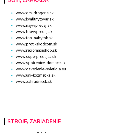
DOM, ZÁHRADA
www.dm-drogeria.sk
www.kvalitnytovar.sk
www.najvypredaj.sk
www.topvypredaj.sk
www.top-nabytok.sk
www.proti-skodcom.sk
www.retromaxishop.sk
www.superpredajca.sk
www.spotrebice-domace.sk
www.osvetlenie-svietidla.eu
www.uni-kozmetika.sk
www.zahradnicek.sk
STROJE, ZARIADENIE