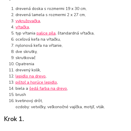
drevená doska s rozmermi 19 x 30 cm,
drevená lamela s rozmermi 2 x 27 cm,
vykružovačka
,
vŕtačka
,
typ vŕtania
palice píla
, štandardná vŕtačka,
oceľová kefa na vŕtačku,
nylonová kefa na vŕtanie,
dve skrutky,
skrutkovač
Opatrenia
drevený kolík,
lepidlo na drevo
,
pištoľ a horúce lepidlo
,
biela a
šedá farba na drevo
,
brush
kvetinový drôt,
ozdoby: vetvičky, veľkonočné vajíčka, motýľ, vták.
Krok 1.