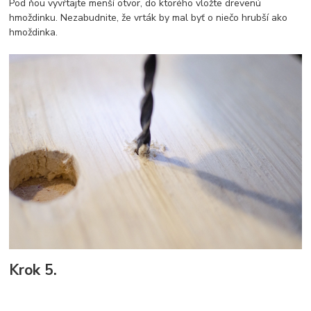
Pod ňou vyvŕtajte menší otvor, do ktorého vložte drevenú
hmoždinku. Nezabudnite, že vrták by mal byť o niečo hrubší ako
hmoždinka.
Krok 5.