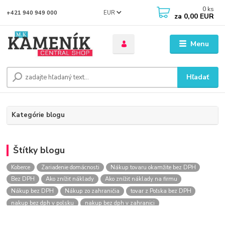
0
ks
EUR
+421 940 949 000
za
0,00 EUR
Menu
Hľadať
Kategórie blogu
Štítky blogu
Koberce
Zariadenie domácnosti
Nákup tovaru okamžite bez DPH
Bez DPH
Ako znížiť náklady
Ako znížiť náklady na firmu
Nákup bez DPH
Nákup zo zahraničia
tovar z Poľska bez DPH
nakup bez dph v polsku
nakup bez dph v zahranici
nakup bez dph zo zahranicia
nákup bez dph
nákup bez dph v eu