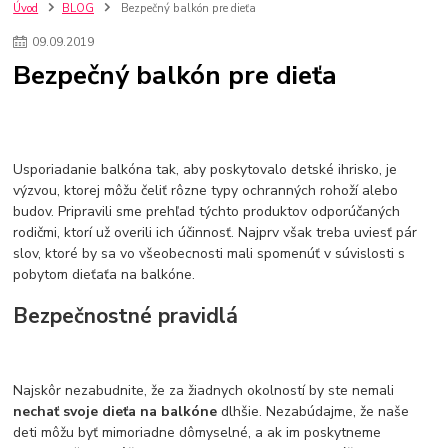
nakupovanie na firmu bez dph
szco nakup bez dph
doplnky
Úvod
BLOG
Bezpečný balkón pre dieťa
doplnky do domácnosti
svietidlá
osvetlenie
hodiny
09
.
09
.
2019
zlaté doplnky
Vodovodné batérie pod okno
Vodovodné batérie
Bezpečný balkón pre dieťa
Drezové batérie
Umyvadlové batérie
Kuchynské batérie
Drez so zásuvko
Drezy
Kuchynské drezy
Plyšové koberce
Kúpeľnové koberce
Behúne
pvc
linoleu
kúpelnové podložky
koberce do izby
umelá tráva
koberce do chodby
Usporiadanie balkóna tak, aby poskytovalo detské ihrisko, je
Jesenné trendy 2018
Dizajn interiériu
Doplnky do domácnosti
výzvou, ktorej môžu čeliť rôzne typy ochranných rohoží alebo
čalúnená textília
Poťahové látky
Poťahové látky na nábytok
budov. Pripravili sme prehľad týchto produktov odporúčaných
Provence
Usporiadanie obývacej izby
Nábytok
Boxy a obedáre
rodičmi, ktorí už overili ich účinnosť. Najprv však treba uviesť pár
slov, ktoré by sa vo všeobecnosti mali spomenúť v súvislosti s
pobytom dieťaťa na balkóne.
Bezpečnostné pravidlá
Najskôr nezabudnite, že za žiadnych okolností by ste nemali
nechať svoje dieťa na balkóne
dlhšie. Nezabúdajme, že naše
deti môžu byť mimoriadne dômyselné, a ak im poskytneme