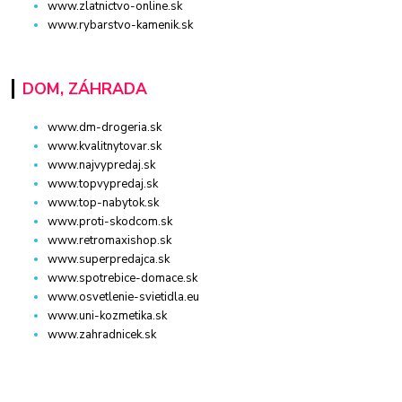
www.zlatnictvo-online.sk
www.rybarstvo-kamenik.sk
DOM, ZÁHRADA
www.dm-drogeria.sk
www.kvalitnytovar.sk
www.najvypredaj.sk
www.topvypredaj.sk
www.top-nabytok.sk
www.proti-skodcom.sk
www.retromaxishop.sk
www.superpredajca.sk
www.spotrebice-domace.sk
www.osvetlenie-svietidla.eu
www.uni-kozmetika.sk
www.zahradnicek.sk