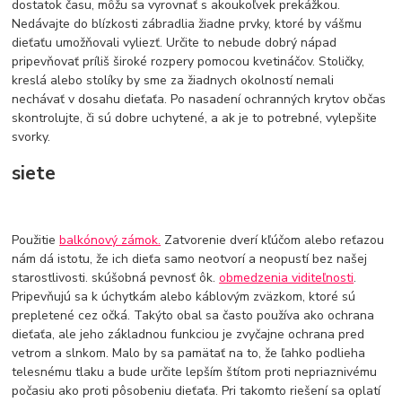
dostatok času, môžu sa vyrovnať s akoukoľvek prekážkou.
Nedávajte do blízkosti zábradlia žiadne prvky, ktoré by vášmu
dieťaťu umožňovali vyliezť. Určite to nebude dobrý nápad
pripevňovať príliš široké rozpery pomocou kvetináčov. Stoličky,
kreslá alebo stolíky by sme za žiadnych okolností nemali
nechávať v dosahu dieťaťa. Po nasadení ochranných krytov občas
skontrolujte, či sú dobre uchytené, a ak je to potrebné, vylepšite
svorky.
siete
Použitie
balkónový zámok.
Zatvorenie dverí kľúčom alebo reťazou
nám dá istotu, že ich dieťa samo neotvorí a neopustí bez našej
starostlivosti. skúšobná pevnosť ôk.
obmedzenia viditeľnosti
.
Pripevňujú sa k úchytkám alebo káblovým zväzkom, ktoré sú
prepletené cez očká. Takýto obal sa často používa ako ochrana
dieťaťa, ale jeho základnou funkciou je zvyčajne ochrana pred
vetrom a slnkom. Malo by sa pamätať na to, že ľahko podlieha
telesnému tlaku a bude určite lepším štítom proti nepriaznivému
počasiu ako proti pôsobeniu dieťaťa. Pri takomto riešení sa oplatí