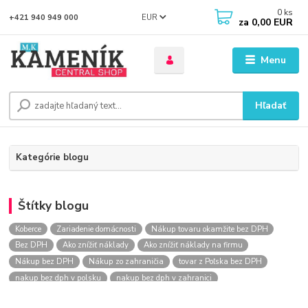
0
ks
EUR
+421 940 949 000
za
0,00 EUR
Menu
Hľadať
Kategórie blogu
Štítky blogu
Koberce
Zariadenie domácnosti
Nákup tovaru okamžite bez DPH
Bez DPH
Ako znížiť náklady
Ako znížiť náklady na firmu
Nákup bez DPH
Nákup zo zahraničia
tovar z Poľska bez DPH
nakup bez dph v polsku
nakup bez dph v zahranici
nakup bez dph zo zahranicia
nákup bez dph
nákup bez dph v eu