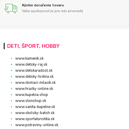
Rýchle doručenie tovaru
Vaša spokojnosť je pre nás prvoradá
DETI, ŠPORT, HOBBY
www.kamenik.sk
www.detsky-raj.sk
www.detskaradost.sk
www.detsky-hrdina.sk
www.domaci-milacik.sk
www.hracky-online.sk
www.kupelna.shop
www.stonshop.sk
www.sanita-kupelne.sk
www.skolsky-batoh.sk
www.sportaturistika.sk
www.potraviny-online.sk