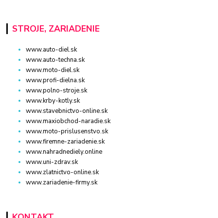
STROJE, ZARIADENIE
www.auto-diel.sk
www.auto-techna.sk
www.moto-diel.sk
www.profi-dielna.sk
www.polno-stroje.sk
www.krby-kotly.sk
www.stavebnictvo-online.sk
www.maxiobchod-naradie.sk
www.moto-prislusenstvo.sk
www.firemne-zariadenie.sk
www.nahradnediely.online
www.uni-zdrav.sk
www.zlatnictvo-online.sk
www.zariadenie-firmy.sk
KONTAKT