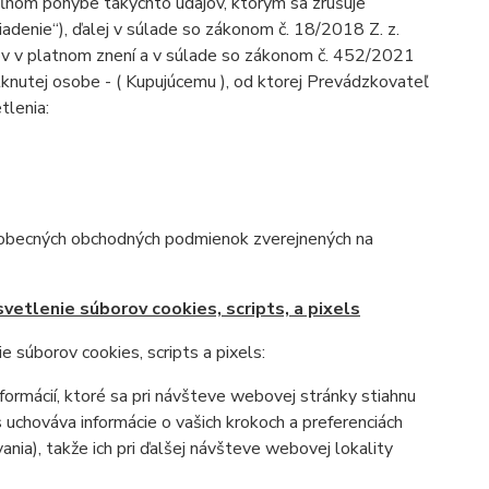
oľnom pohybe takýchto údajov, ktorým sa zrušuje
adenie“), ďalej v súlade so zákonom č. 18/2018 Z. z.
ov v platnom znení a v súlade so zákonom č. 452/2021
tknutej osobe - ( Kupujúcemu ), od ktorej Prevádzkovateľ
tlenia:
šeobecných obchodných podmienok zverejnených na
vetlenie súborov cookies, scripts, a pixels
 súborov cookies, scripts a pixels:
ormácií, ktoré sa pri návšteve webovej stránky stiahnu
 uchováva informácie o vašich krokoch a preferenciách
ania), takže ich pri ďalšej návšteve webovej lokality