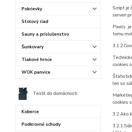
Script je
Pokrievky
serveri p
Stolový riad
Pixels je
tomu mohl
Sauny a príslušenstvo
3.1.2.Coo
Šunkovary
Technické
Tlakové hrnce
cookies s
WOK panvice
Štatistic
len so sú
Textil do domácnosti
Marketing
cookies s
Koberce
3.2.Ako k
Podkrovné schody
3.2.1.Sú