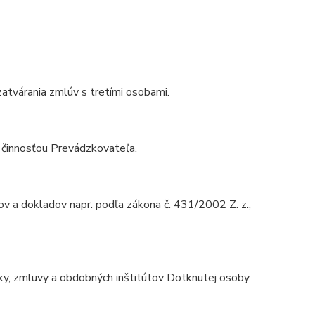
zatvárania zmlúv s tretími osobami.
 činnosťou Prevádzkovateľa.
ov a dokladov napr. podľa zákona č. 431/2002 Z. z.,
vky, zmluvy a obdobných inštitútov Dotknutej osoby.