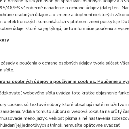
 o ochrane fyzických osôb pri spracúvaní osobných údajov a o v
95/46/ES všeobecné nariadenie o ochrane údajov (ďalej len „Nari
ochrane osobných údajov a o zmene a doplnení niektorých zákon
on o elektronických komunikáciách v platnom znení poskytuje Do
sobné údaje, ktoré sa jej týkajú, tieto informácie poučenia a vysve
kazy
o zásady a poučenia o ochrane osobných údajov tvoria súčasť V
sídle.
rana osobných údajov a používanie cookies. Poučenie a vys
ádzkovateľ webového sídla uvádza toto krátke objasnenie funkcie
ory cookies sú textové súbory, ktoré obsahujú malé množstvo inf
zariadenia. Vďaka tomuto súboru si webová lokalita na určitý čas
rihlasovacie meno, jazyk, veľkosť písma a iné nastavenia zobrazov
hliadaní jej jednotlivých stránok nemusíte opätovne uvádzať