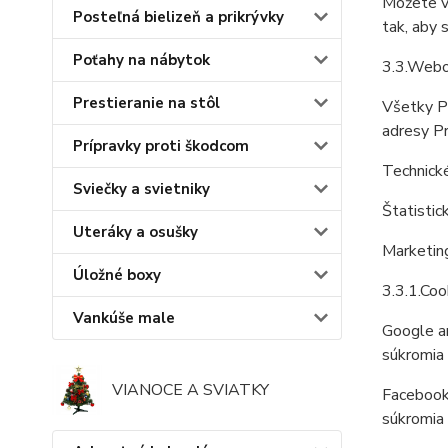
Môžete vy
Posteľná bielizeň a prikrývky
tak, aby 
Poťahy na nábytok
3.3.Webov
Prestieranie na stôl
Všetky P
adresy P
Prípravky proti škodcom
Technické
Sviečky a svietniky
Štatistic
Uteráky a osušky
Marketing
Úložné boxy
3.3.1.Coo
Vankúše male
Google an
súkromia
VIANOCE A SVIATKY
Facebook 
súkromia