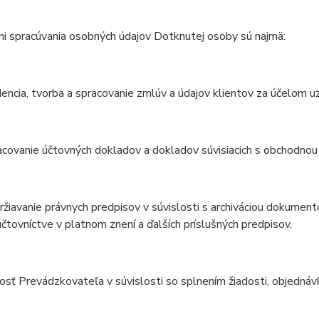
i spracúvania osobných údajov Dotknutej osoby sú najmä:
dencia, tvorba a spracovanie zmlúv a údajov klientov za účelom u
acovanie účtovných dokladov a dokladov súvisiacich s obchodnou
ržiavanie právnych predpisov v súvislosti s archiváciou dokument
čtovníctve v platnom znení a ďalších príslušných predpisov.
nosť Prevádzkovateľa v súvislosti so splnením žiadosti, objedná