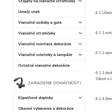
Stojany na vianočné stromčeky
Umelý sneh
6.1.Účelm
Vianočné ozdoby a gule
6.1.1.evi
Vianočné stromčeky
Vianočné svietiace dekorácie
6.1.2.spr
Vianočné svietniky a lampáše
Ostatné vianočné dekorácie
6.1.3.dod
Zákon o ú
ZARIADENIE DOMÁCNOSTI
Kúpelňové doplnky
6.1.4.čin
Okenné vybavenie a dekorácie