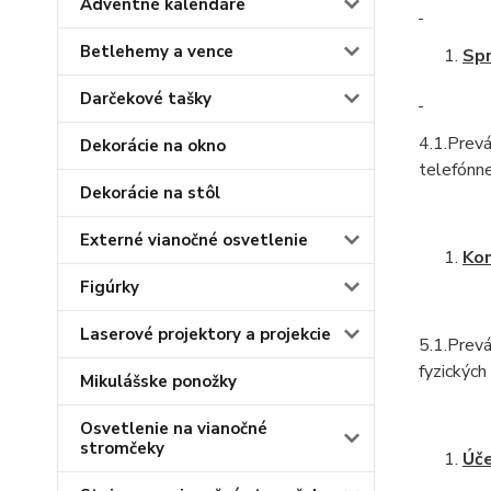
Adventné kalendáre
Betlehemy a vence
Spr
Darčekové tašky
4.1.Prevá
Dekorácie na okno
telefónne
Dekorácie na stôl
Externé vianočné osvetlenie
Kon
Figúrky
Laserové projektory a projekcie
5.1.Prev
fyzických
Mikulášske ponožky
Osvetlenie na vianočné
stromčeky
Úče