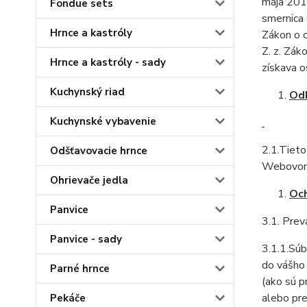
mája 2016
Fondue sets
smernica 
Hrnce a kastróly
Zákon o 
Z. z. Zák
Hrnce a kastróly - sady
získava o
Kuchynský riad
Od
Kuchynské vybavenie
2.1.Tiet
Odšťavovacie hrnce
Webovom 
Ohrievače jedla
Och
Panvice
3.1. Prev
Panvice - sady
3.1.1.Súb
do vášho 
Parné hrnce
(ako sú p
alebo pre
Pekáče