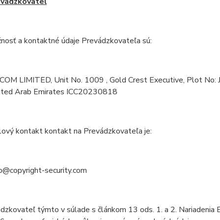
vádzkovateľ
žnosť a kontaktné údaje Prevádzkovateľa sú:
OM LIMITED, Unit No. 1009 , Gold Crest Executive, Plot No: 
ted Arab Emirates ICC20230818
lový kontakt kontakt na Prevádzkovateľa je:
fo@copyright-security.com
ádzkovateľ týmto v súlade s článkom 13 ods. 1. a 2. Nariadeni